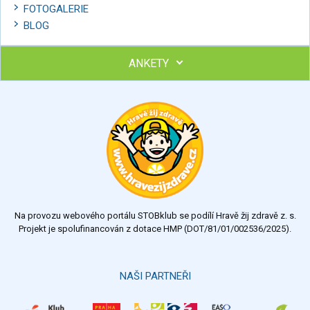
FOTOGALERIE
BLOG
ANKETY
Ohodnoťte program Sebekoučink
výborný
velmi dobrý
dobrý
dostatečný
nedostatečný
Na provozu webového portálu STOBklub se podílí Hravě žij zdravě z. s.
Výsledky
Všechny ankety
Projekt je spolufinancován z dotace HMP (DOT/81/01/002536/2025).
Hlasovat
NAŠI PARTNEŘI