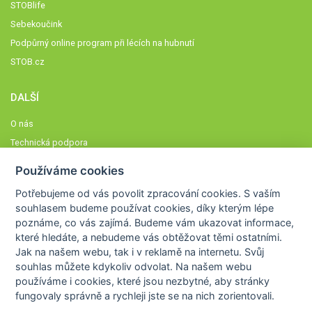
STOBlife
Sebekoučink
Podpůrný online program při lécích na hubnutí
STOB.cz
DALŠÍ
O nás
Technická podpora
Časté dotazy
Používáme cookies
Normy a zásady fungování STOBklubu
Potřebujeme od vás
povolit zpracování cookies
. S vaším
Členové STOBklubu
souhlasem budeme používat cookies, díky kterým lépe
Zásady nakládání s osobními údaji
poznáme,
co vás zajímá
. Budeme vám ukazovat
informace,
které hledáte
, a nebudeme vás obtěžovat těmi ostatními.
Otestujte se
Jak na našem webu, tak i v reklamě na internetu. Svůj
Spočítejte si
souhlas můžete kdykoliv odvolat. Na našem webu
Výzva 52
používáme i cookies, které jsou nezbytné
, aby stránky
fungovaly správně a rychleji jste se na nich zorientovali.