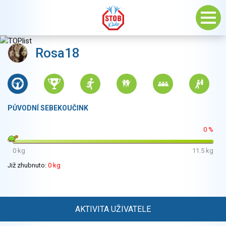
Rosa18
PŮVODNÍ SEBEKOUČINK
0 %
0 kg
11.5 kg
Již zhubnuto:
0 kg
AKTIVITA UŽIVATELE