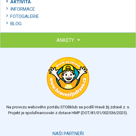
AKTIVITA
INFORMACE
FOTOGALERIE
BLOG
ANKETY
Ohodnoťte program Sebekoučink
výborný
velmi dobrý
dobrý
dostatečný
nedostatečný
Na provozu webového portálu STOBklub se podílí Hravě žij zdravě z. s.
Výsledky
Všechny ankety
Projekt je spolufinancován z dotace HMP (DOT/81/01/002536/2025).
Hlasovat
NAŠI PARTNEŘI