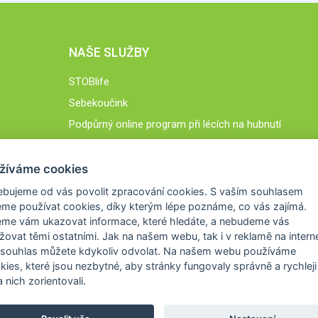
NAŠE SLUŽBY
STOBlife
Sebekoučink
Podpůrný online program při lécích na hubnutí
STOB.cz
žíváme cookies
ebujeme od vás
povolit zpracování cookies
. S vaším souhlasem
me používat cookies, díky kterým lépe poznáme,
co vás zajímá
.
eme vám ukazovat
informace, které hledáte
, a nebudeme vás
žovat těmi ostatními. Jak na našem webu, tak i v reklamě na intern
 souhlas můžete kdykoliv odvolat. Na našem webu
používáme
okies, které jsou nezbytné
, aby stránky fungovaly správně a rychleji 
 nich zorientovali.