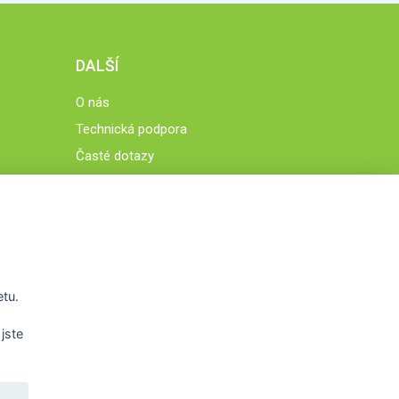
DALŠÍ
O nás
Technická podpora
Časté dotazy
Normy a zásady fungování STOBklubu
Členové STOBklubu
Zásady nakládání s osobními údaji
Otestujte se
Spočítejte si
etu.
Výzva 52
jste