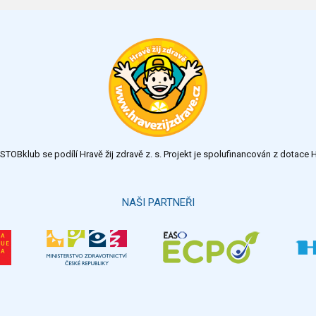
TOBklub se podílí Hravě žij zdravě z. s. Projekt je spolufinancován z dotac
NAŠI PARTNEŘI