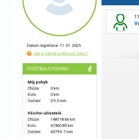
11
V
Datum registrace: 11. 01. 2025
Jak si nahrát profilovou fotku?
POČÍTADLO POHYBU
Můj pohyb
Chůze:
0 km
Kolo:
0 km
Cvičení:
0 h 0 min
Všichni uživatelé
Chůze:
148118.66 km
Kolo:
67460.85 km
Cvičení:
6079 h 7 min