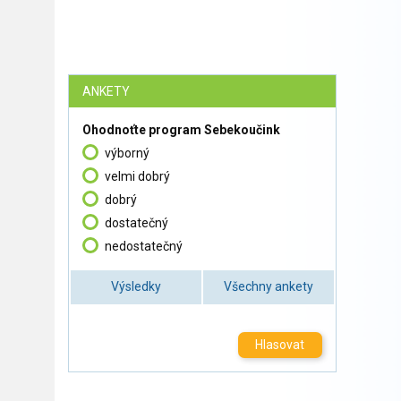
ANKETY
Ohodnoťte program Sebekoučink
výborný
velmi dobrý
dobrý
dostatečný
nedostatečný
Výsledky
Všechny ankety
Hlasovat