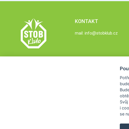
KONTAKT
mail:
info@stobklub.cz
Pou
Potř
bude
Bud
obtě
Svůj
i co
se na