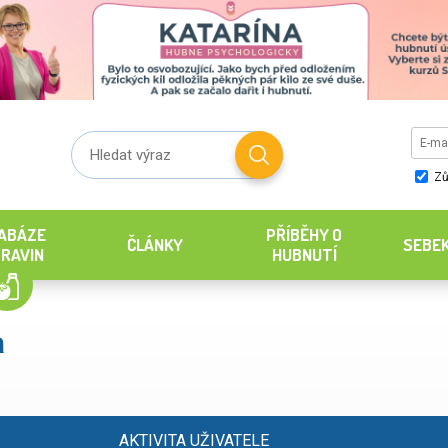
Zů
ABÁZE
PŘÍBĚHY O
ČLÁNKY
SEBE
RAVIN
HUBNUTÍ
a
AKTIVITA UŽIVATELE