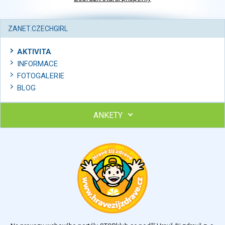
ZANET.CZECHGIRL
AKTIVITA
INFORMACE
FOTOGALERIE
BLOG
ANKETY
Ohodnoťte program Sebekoučink
výborný
velmi dobrý
dobrý
dostatečný
nedostatečný