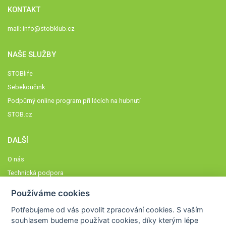
KONTAKT
mail:
info@stobklub.cz
NAŠE SLUŽBY
STOBlife
Sebekoučink
Podpůrný online program při lécích na hubnutí
STOB.cz
DALŠÍ
O nás
Technická podpora
Časté dotazy
Používáme cookies
Normy a zásady fungování STOBklubu
Potřebujeme od vás
povolit zpracování cookies
. S vaším
Členové STOBklubu
souhlasem budeme používat cookies, díky kterým lépe