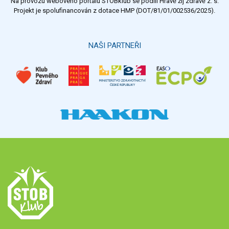
Na provozu webového portálu STOBklub se podílí Hravě žij zdravě z. s.
Výsledky
Všechny ankety
Projekt je spolufinancován z dotace HMP (DOT/81/01/002536/2025).
Hlasovat
NAŠI PARTNEŘI