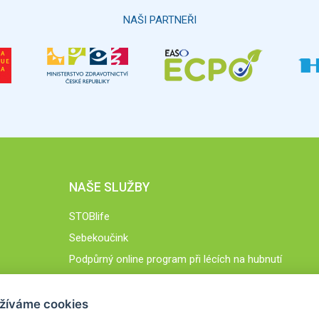
NAŠI PARTNEŘI
NAŠE SLUŽBY
STOBlife
Sebekoučink
Podpůrný online program při lécích na hubnutí
STOB.cz
žíváme cookies