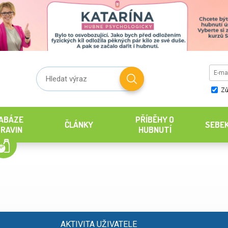
Zů
ABÁZE
PŘÍBĚHY O
ČLÁNKY
SEBE
RAVIN
HUBNUTÍ
AKTIVITA UŽIVATELE