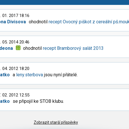
. 01. 2017 18:16
ona Divisova
ohodnotil
recept Ovocný piškot z cereální pš.mou
. 05. 2014 20:46
ideona
ohodnotil
recept Bramborový salát 2013
. 04. 2012 18:20
latko
a
leny.sterbova
jsou nyní přátelé.
. 02. 2012 12:55
latko
se připojil ke STOB klubu.
Zobrazit starší příspěvky