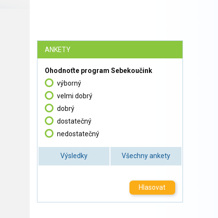
ANKETY
Ohodnoťte program Sebekoučink
výborný
velmi dobrý
dobrý
dostatečný
nedostatečný
Výsledky
Všechny ankety
Hlasovat