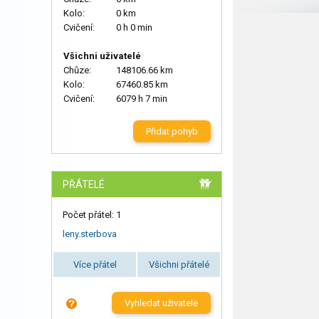
Kolo:
0 km
Cvičení:
0 h 0 min
Všichni uživatelé
Chůze:
148106.66 km
Kolo:
67460.85 km
Cvičení:
6079 h 7 min
Přidat pohyb
PŘÁTELÉ
Počet přátel: 1
leny.sterbova
Více přátel
Všichni přátelé
Vyhledat uživatele