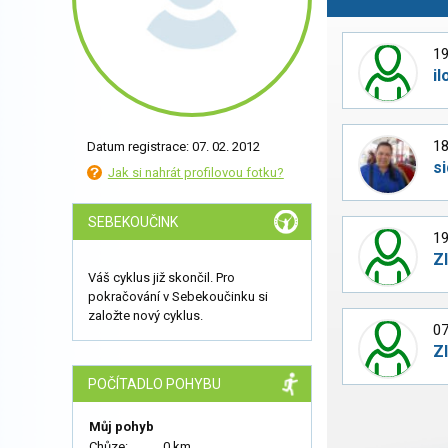
19
il
18
Datum registrace: 07. 02. 2012
s
Jak si nahrát profilovou fotku?
SEBEKOUČINK
19
Z
Váš cyklus již skončil. Pro
pokračování v Sebekoučinku si
založte nový cyklus.
07
Z
POČÍTADLO POHYBU
Můj pohyb
Chůze:
0 km