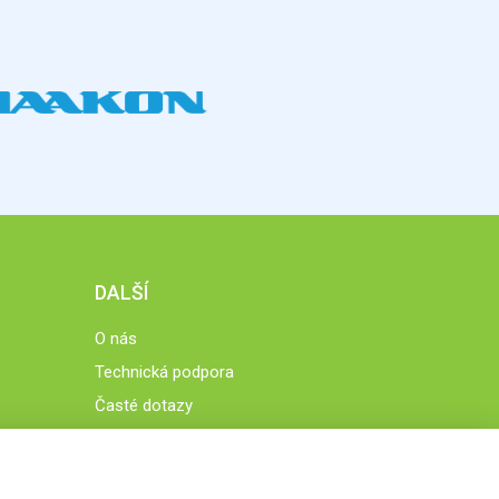
DALŠÍ
O nás
Technická podpora
Časté dotazy
Normy a zásady fungování STOBklubu
Členové STOBklubu