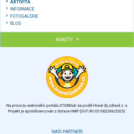
AKTIVITA
INFORMACE
FOTOGALERIE
BLOG
ANKETY
Ohodnoťte program Sebekoučink
výborný
velmi dobrý
dobrý
dostatečný
nedostatečný
Na provozu webového portálu STOBklub se podílí Hravě žij zdravě z. s.
Výsledky
Všechny ankety
Projekt je spolufinancován z dotace HMP (DOT/81/01/002536/2025).
Hlasovat
NAŠI PARTNEŘI