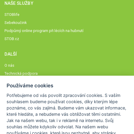
NAŠE SLUŽBY
STOBlife
Sebekoučink
Podpůrný online program při lécích na hubnutí
STOB.cz
DALŠÍ
O nás
Technická podpora
Časté dotazy
Používáme cookies
Normy a zásady fungování STOBklubu
Potřebujeme od vás
povolit zpracování cookies
. S vaším
Členové STOBklubu
souhlasem budeme používat cookies, díky kterým lépe
Zásady nakládání s osobními údaji
poznáme,
co vás zajímá
. Budeme vám ukazovat
informace,
které hledáte
, a nebudeme vás obtěžovat těmi ostatními.
Otestujte se
Jak na našem webu, tak i v reklamě na internetu. Svůj
Spočítejte si
souhlas můžete kdykoliv odvolat. Na našem webu
Výzva 52
používáme i cookies, které jsou nezbytné
, aby stránky