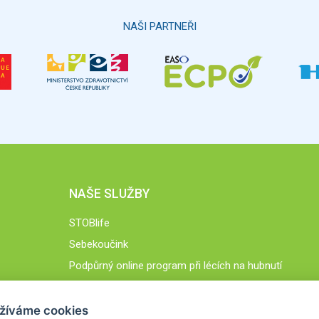
NAŠI PARTNEŘI
NAŠE SLUŽBY
STOBlife
Sebekoučink
Podpůrný online program při lécích na hubnutí
STOB.cz
žíváme cookies