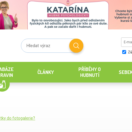
Zů
ABÁZE
PŘÍBĚHY O
ČLÁNKY
SEBE
RAVIN
HUBNUTÍ
tky do fotogalerie?