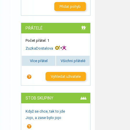
Přidat pohyb
PŘÁTELÉ
Počet přátel: 1
ZuzkaDostalova
Více přátel
Všichni přátelé
Vyhledat uživatele
STOB SKUPINY
Když se chce, tak to jde
Jojo, a zase bylo jojo