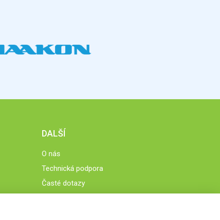
DALŠÍ
O nás
Technická podpora
Časté dotazy
Normy a zásady fungování STOBklubu
Členové STOBklubu