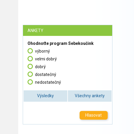
ANKETY
Ohodnoťte program Sebekoučink
výborný
velmi dobrý
dobrý
dostatečný
nedostatečný
Výsledky
Všechny ankety
Hlasovat