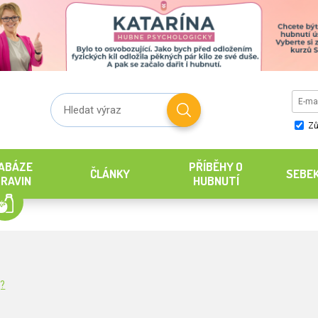
Zů
ABÁZE
PŘÍBĚHY O
ČLÁNKY
SEBE
RAVIN
HUBNUTÍ
g?