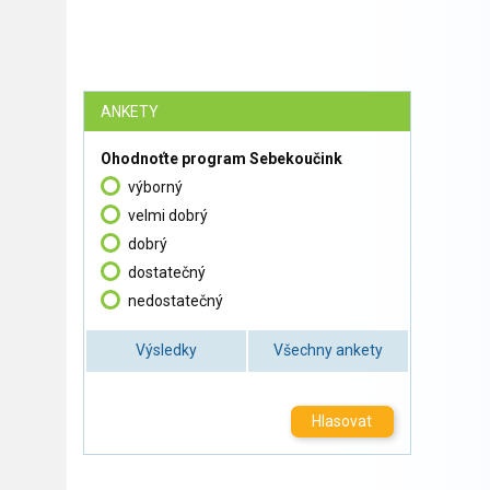
ANKETY
Ohodnoťte program Sebekoučink
výborný
velmi dobrý
dobrý
dostatečný
nedostatečný
Výsledky
Všechny ankety
Hlasovat