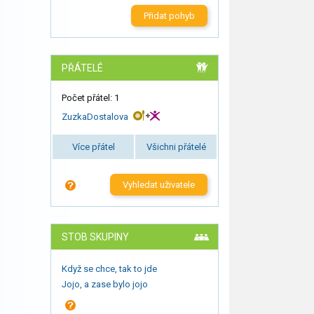
Přidat pohyb
PŘÁTELÉ
Počet přátel: 1
ZuzkaDostalova
Více přátel
Všichni přátelé
Vyhledat uživatele
STOB SKUPINY
Když se chce, tak to jde
Jojo, a zase bylo jojo