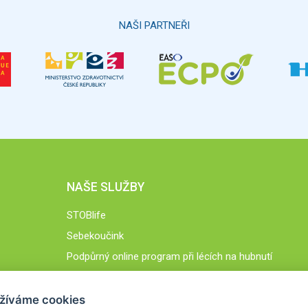
NAŠI PARTNEŘI
NAŠE SLUŽBY
STOBlife
Sebekoučink
Podpůrný online program při lécích na hubnutí
STOB.cz
žíváme cookies