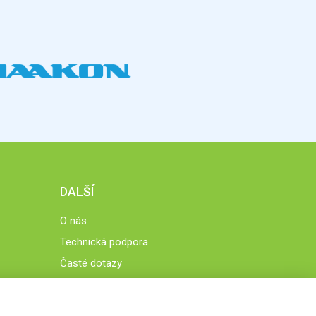
DALŠÍ
O nás
Technická podpora
Časté dotazy
Normy a zásady fungování STOBklubu
Členové STOBklubu