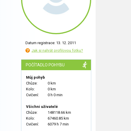
Datum registrace: 13. 12. 2011
Jak si nahrát profilovou fotku?
POČÍTADLO POHYBU
Můj pohyb
Chůze:
0 km
Kolo:
0 km
Cvičení:
0 h 0 min
Všichni uživatelé
Chůze:
148118.66 km
Kolo:
67460.85 km
Cvičení:
6079 h 7 min