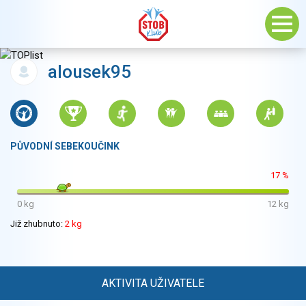
alousek95
PŮVODNÍ SEBEKOUČINK
17 %
0 kg
12 kg
Již zhubnuto:
2 kg
AKTIVITA UŽIVATELE