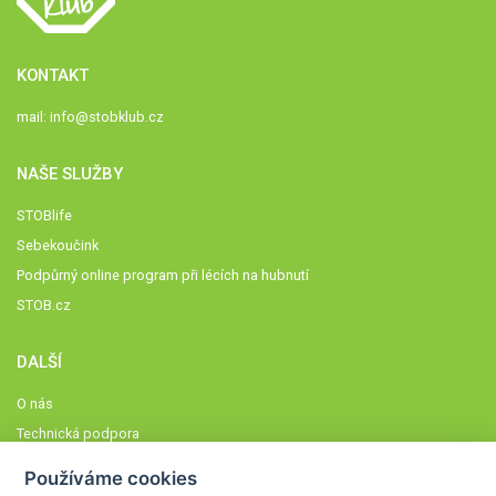
KONTAKT
mail:
info@stobklub.cz
NAŠE SLUŽBY
STOBlife
Sebekoučink
Podpůrný online program při lécích na hubnutí
STOB.cz
DALŠÍ
O nás
Technická podpora
Časté dotazy
Používáme cookies
Normy a zásady fungování STOBklubu