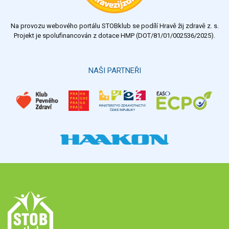
nedostatečný
Na provozu webového portálu STOBklub se podílí Hravě žij zdravě z. s.
Výsledky
Všechny ankety
Projekt je spolufinancován z dotace HMP (DOT/81/01/002536/2025).
Hlasovat
NAŠI PARTNEŘI