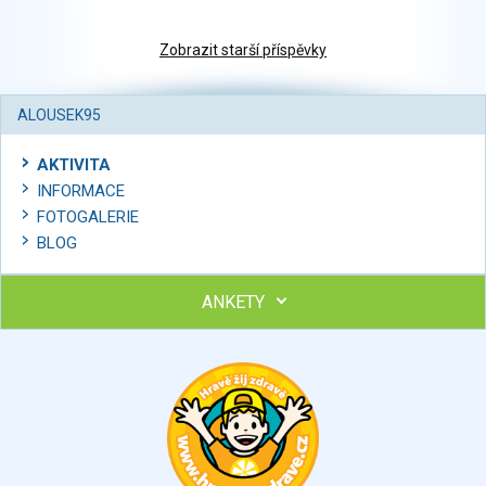
Zobrazit starší příspěvky
ALOUSEK95
AKTIVITA
INFORMACE
FOTOGALERIE
BLOG
ANKETY
Ohodnoťte program Sebekoučink
výborný
velmi dobrý
dobrý
dostatečný