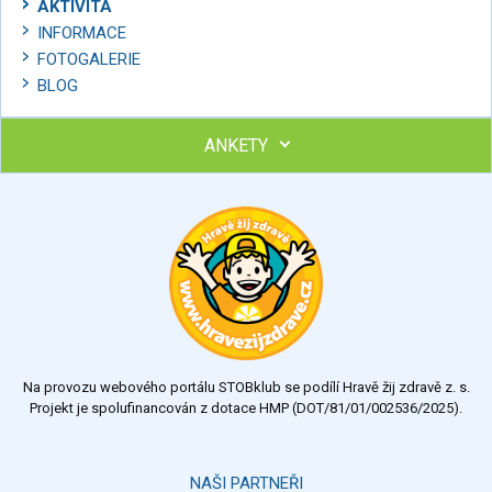
AKTIVITA
INFORMACE
FOTOGALERIE
BLOG
ANKETY
Ohodnoťte program Sebekoučink
výborný
velmi dobrý
dobrý
dostatečný
nedostatečný
Na provozu webového portálu STOBklub se podílí Hravě žij zdravě z. s.
Výsledky
Všechny ankety
Projekt je spolufinancován z dotace HMP (DOT/81/01/002536/2025).
Hlasovat
NAŠI PARTNEŘI