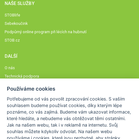
NAŠE SLUŽBY
STOBlife
Sebekoučink
Podpůrný online program při lécích na hubnutí
STOB.cz
DALŠÍ
O nás
Technická podpora
Časté dotazy
Používáme cookies
Normy a zásady fungování STOBklubu
Potřebujeme od vás
povolit zpracování cookies
. S vaším
Členové STOBklubu
souhlasem budeme používat cookies, díky kterým lépe
Zásady nakládání s osobními údaji
poznáme,
co vás zajímá
. Budeme vám ukazovat
informace,
které hledáte
, a nebudeme vás obtěžovat těmi ostatními.
Otestujte se
Jak na našem webu, tak i v reklamě na internetu. Svůj
Spočítejte si
souhlas můžete kdykoliv odvolat. Na našem webu
Výzva 52
používáme i cookies, které jsou nezbytné
, aby stránky