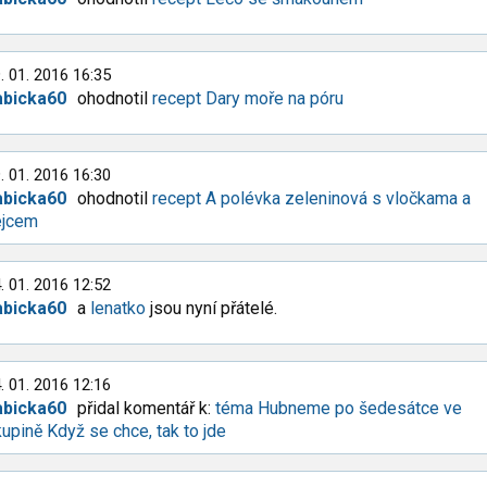
. 01. 2016 16:35
abicka60
ohodnotil
recept Dary moře na póru
. 01. 2016 16:30
abicka60
ohodnotil
recept A polévka zeleninová s vločkama a
ejcem
. 01. 2016 12:52
abicka60
a
lenatko
jsou nyní přátelé.
. 01. 2016 12:16
abicka60
přidal komentář k:
téma Hubneme po šedesátce ve
upině Když se chce, tak to jde