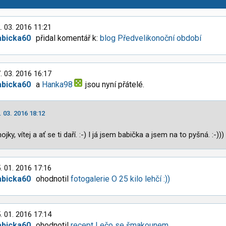
. 03. 2016 11:21
abicka60
přidal komentář k:
blog Předvelikonoční období
. 03. 2016 16:17
abicka60
a
Hanka98
jsou nyní přátelé.
. 03. 2016 18:12
ojky, vítej a ať se ti daří. :-) I já jsem babička a jsem na to pyšná. :-)))
. 01. 2016 17:16
abicka60
ohodnotil
fotogalerie O 25 kilo lehčí :))
. 01. 2016 17:14
abicka60
ohodnotil
recept Lečo se šmakounem