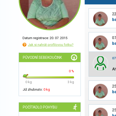
22
b
07
Datum registrace: 20. 07. 2015
b
Jak si nahrát profilovou fotku?
PŮVODNÍ SEBEKOUČINK
07
Ah
0 %
0 kg
3 kg
25
Již zhubnuto:
0 kg
b
POČÍTADLO POHYBU
25
b