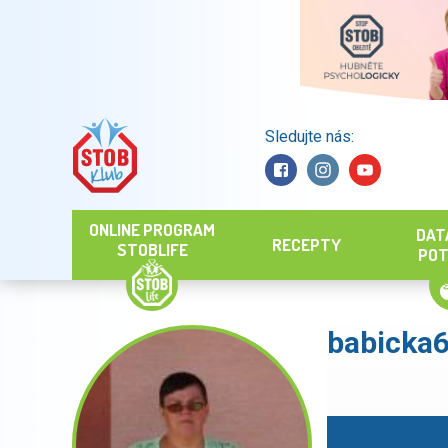
Sledujte nás:
Hledat
ONLINE PROGRAM
DAT
RECEPTY
STOBLIFE
POT
babicka