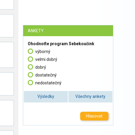
ANKETY
Ohodnoťte program Sebekoučink
výborný
velmi dobrý
dobrý
dostatečný
nedostatečný
Výsledky
Všechny ankety
Hlasovat