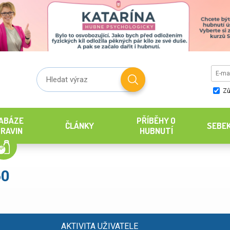
Zů
ABÁZE
PŘÍBĚHY O
ČLÁNKY
SEBE
RAVIN
HUBNUTÍ
60
AKTIVITA UŽIVATELE