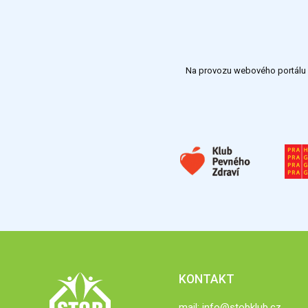
Na provozu webového portálu S
KONTAKT
mail:
info@stobklub.cz