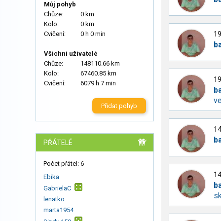
Můj pohyb
Chůze:
0 km
Kolo:
0 km
19
Cvičení:
0 h 0 min
b
Všichni uživatelé
Chůze:
148110.66 km
Kolo:
67460.85 km
19
Cvičení:
6079 h 7 min
b
v
Přidat pohyb
14
b
PŘÁTELÉ
Počet přátel: 6
14
Ebika
b
GabrielaC
sk
lenatko
marta1954