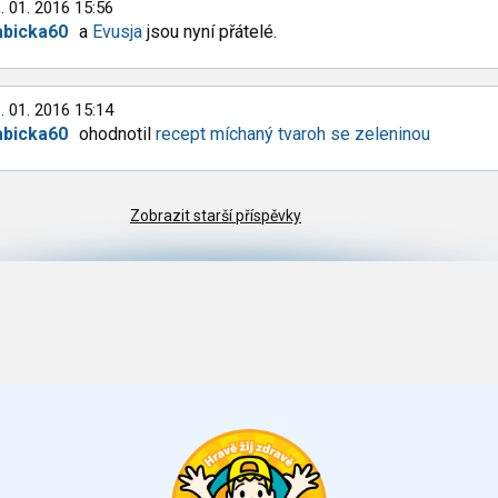
. 01. 2016 15:56
abicka60
a
Evusja
jsou nyní přátelé.
. 01. 2016 15:14
abicka60
ohodnotil
recept míchaný tvaroh se zeleninou
Zobrazit starší příspěvky