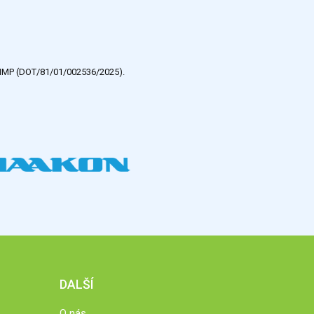
e HMP (DOT/81/01/002536/2025).
DALŠÍ
O nás