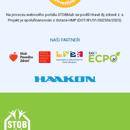
nedostatečný
Na provozu webového portálu STOBklub se podílí Hravě žij zdravě z. s.
Výsledky
Všechny ankety
Projekt je spolufinancován z dotace HMP (DOT/81/01/002536/2025).
Hlasovat
NAŠI PARTNEŘI