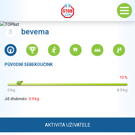
bevema
PŮVODNÍ SEBEKOUČINK
10 %
0 kg
8.9 kg
Již zhubnuto:
0.9 kg
AKTIVITA UŽIVATELE