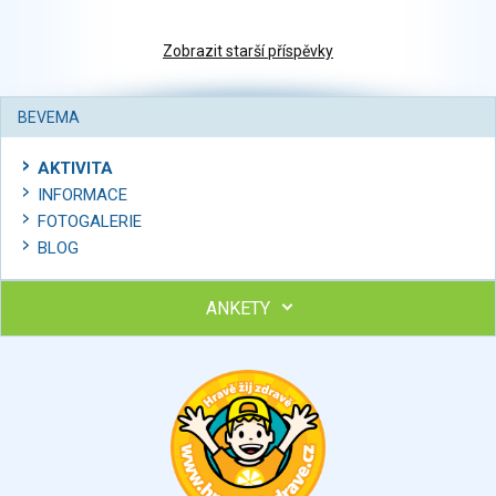
Zobrazit starší příspěvky
BEVEMA
AKTIVITA
INFORMACE
FOTOGALERIE
BLOG
ANKETY
Ohodnoťte program Sebekoučink
výborný
velmi dobrý
dobrý
dostatečný