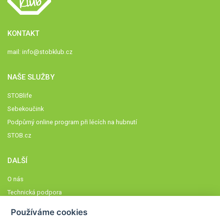
KONTAKT
mail:
info@stobklub.cz
NAŠE SLUŽBY
STOBlife
Sebekoučink
Podpůrný online program při lécích na hubnutí
STOB.cz
DALŠÍ
O nás
Technická podpora
Časté dotazy
Používáme cookies
Normy a zásady fungování STOBklubu