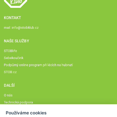
KONTAKT
mail:
info@stobklub.cz
NAŠE SLUŽBY
STOBlife
Sebekoučink
Podpůrný online program při lécích na hubnutí
STOB.cz
DALŠÍ
O nás
Technická podpora
Časté dotazy
Používáme cookies
Normy a zásady fungování STOBklubu