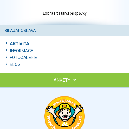
Zobrazit starší příspěvky
BILAJAROSLAVA
AKTIVITA
INFORMACE
FOTOGALERIE
BLOG
ANKETY
Ohodnoťte program Sebekoučink
výborný
velmi dobrý
dobrý
dostatečný