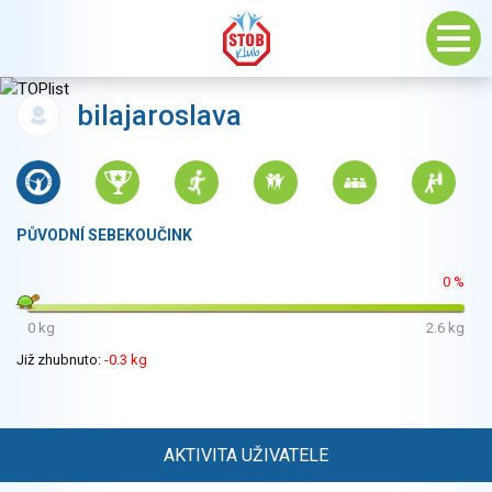
bilajaroslava
PŮVODNÍ SEBEKOUČINK
0 %
0 kg
2.6 kg
Již zhubnuto:
-0.3 kg
AKTIVITA UŽIVATELE