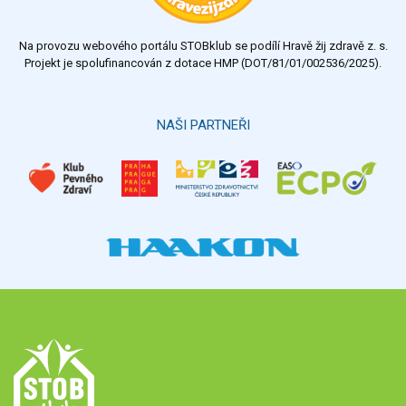
nedostatečný
Na provozu webového portálu STOBklub se podílí Hravě žij zdravě z. s.
Výsledky
Všechny ankety
Projekt je spolufinancován z dotace HMP (DOT/81/01/002536/2025).
Hlasovat
NAŠI PARTNEŘI