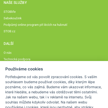
NAŠE SLUŽBY
STOBlife
Sebekoučink
Podpůrný online program při lécích na hubnutí
STOB.cz
DALŠÍ
O nás
Technická podpora
Časté dotazy
Používáme cookies
Normy a zásady fungování STOBklubu
Potřebujeme od vás
povolit zpracování cookies
. S vaším
Členové STOBklubu
souhlasem budeme používat cookies, díky kterým lépe
Zásady nakládání s osobními údaji
poznáme,
co vás zajímá
. Budeme vám ukazovat
informace,
které hledáte
, a nebudeme vás obtěžovat těmi ostatními.
Otestujte se
Jak na našem webu, tak i v reklamě na internetu. Svůj
Spočítejte si
souhlas můžete kdykoliv odvolat. Na našem webu
Výzva 52
používáme i cookies, které jsou nezbytné
, aby stránky