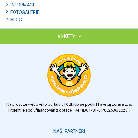
INFORMACE
FOTOGALERIE
BLOG
ANKETY
Ohodnoťte program Sebekoučink
výborný
velmi dobrý
dobrý
dostatečný
nedostatečný
Na provozu webového portálu STOBklub se podílí Hravě žij zdravě z. s.
Výsledky
Všechny ankety
Projekt je spolufinancován z dotace HMP (DOT/81/01/002536/2025).
Hlasovat
NAŠI PARTNEŘI