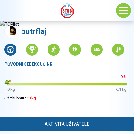
butrflaj
PŮVODNÍ SEBEKOUČINK
0 %
0 kg
6.1 kg
Již zhubnuto:
0 kg
AKTIVITA UŽIVATELE