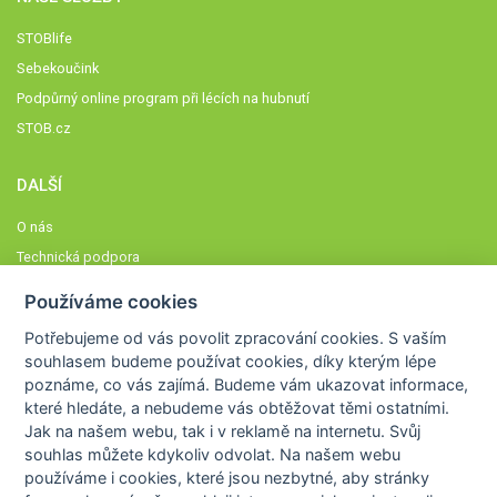
STOBlife
Sebekoučink
Podpůrný online program při lécích na hubnutí
STOB.cz
DALŠÍ
O nás
Technická podpora
Časté dotazy
Používáme cookies
Normy a zásady fungování STOBklubu
Potřebujeme od vás
povolit zpracování cookies
. S vaším
Členové STOBklubu
souhlasem budeme používat cookies, díky kterým lépe
Zásady nakládání s osobními údaji
poznáme,
co vás zajímá
. Budeme vám ukazovat
informace,
které hledáte
, a nebudeme vás obtěžovat těmi ostatními.
Otestujte se
Jak na našem webu, tak i v reklamě na internetu. Svůj
Spočítejte si
souhlas můžete kdykoliv odvolat. Na našem webu
Výzva 52
používáme i cookies, které jsou nezbytné
, aby stránky