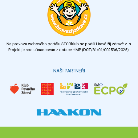
velmi dobrý
dobrý
dostatečný
nedostatečný
Na provozu webového portálu STOBklub se podílí Hravě žij zdravě z. s.
Výsledky
Všechny ankety
Projekt je spolufinancován z dotace HMP (DOT/81/01/002536/2025).
Hlasovat
NAŠI PARTNEŘI