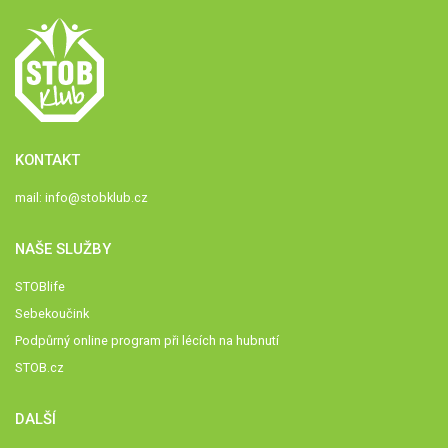
KONTAKT
mail:
info@stobklub.cz
NAŠE SLUŽBY
STOBlife
Sebekoučink
Podpůrný online program při lécích na hubnutí
STOB.cz
DALŠÍ