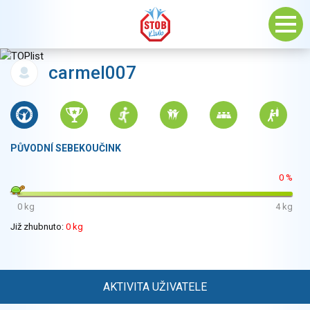
carmel007
PŮVODNÍ SEBEKOUČINK
0 %
0 kg
4 kg
Již zhubnuto:
0 kg
AKTIVITA UŽIVATELE