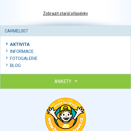
Zobrazit starší příspěvky
CARMEL007
AKTIVITA
INFORMACE
FOTOGALERIE
BLOG
ANKETY
Ohodnoťte program Sebekoučink
výborný
velmi dobrý
dobrý
dostatečný