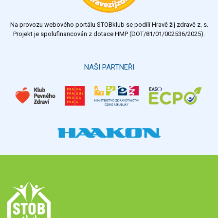
nedostatečný
Na provozu webového portálu STOBklub se podílí Hravě žij zdravě z. s.
Výsledky
Všechny ankety
Projekt je spolufinancován z dotace HMP (DOT/81/01/002536/2025).
Hlasovat
NAŠI PARTNEŘI