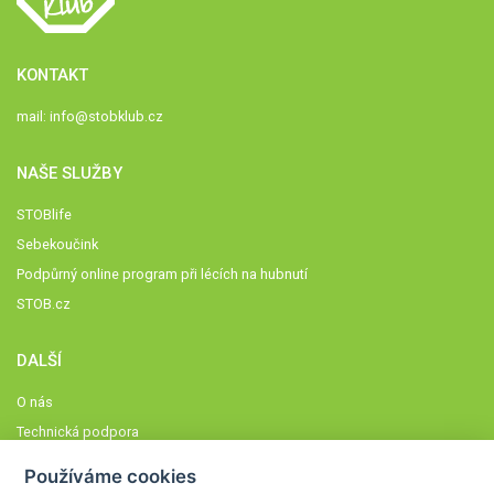
KONTAKT
mail:
info@stobklub.cz
NAŠE SLUŽBY
STOBlife
Sebekoučink
Podpůrný online program při lécích na hubnutí
STOB.cz
DALŠÍ
O nás
Technická podpora
Časté dotazy
Používáme cookies
Normy a zásady fungování STOBklubu