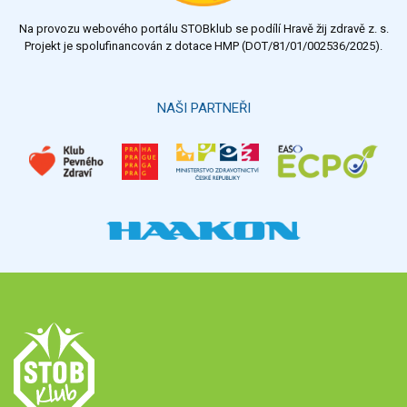
Na provozu webového portálu STOBklub se podílí Hravě žij zdravě z. s.
Výsledky
Všechny ankety
Projekt je spolufinancován z dotace HMP (DOT/81/01/002536/2025).
Hlasovat
NAŠI PARTNEŘI