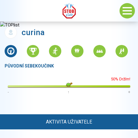
curina
PŮVODNÍ SEBEKOUČINK
50% Držím!
-
↑
+
AKTIVITA UŽIVATELE