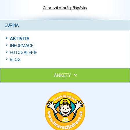
Zobrazit starší příspěvky
CURINA
AKTIVITA
INFORMACE
FOTOGALERIE
BLOG
ANKETY
Ohodnoťte program Sebekoučink
výborný
velmi dobrý
dobrý
dostatečný
nedostatečný