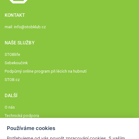
KONTAKT
mail:
info@stobklub.cz
NAŠE SLUŽBY
STOBlife
Sebekoučink
Podpůrný online program při lécích na hubnutí
STOB.cz
DALŠÍ
O nás
Technická podpora
Časté dotazy
Používáme cookies
Normy a zásady fungování STOBklubu
Potřebujeme od vás
povolit zpracování cookies
. S vaším