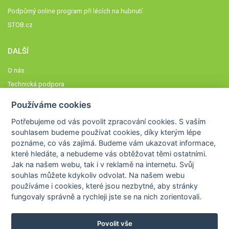
Podpůrný online program při lécích na hubnutí
STOB.cz
DALŠÍ
O nás
Technická podpora
Časté dotazy
Používáme cookies
Normy a zásady fungování STOBklubu
Potřebujeme od vás
povolit zpracování cookies
. S vaším
Členové STOBklubu
souhlasem budeme používat cookies, díky kterým lépe
Zásady nakládání s osobními údaji
poznáme,
co vás zajímá
. Budeme vám ukazovat
informace,
které hledáte
, a nebudeme vás obtěžovat těmi ostatními.
Otestujte se
Jak na našem webu, tak i v reklamě na internetu. Svůj
Spočítejte si
souhlas můžete kdykoliv odvolat. Na našem webu
Výzva 52
používáme i cookies, které jsou nezbytné
, aby stránky
fungovaly správně a rychleji jste se na nich zorientovali.
Povolit vše