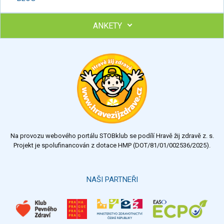
ANKETY
Ohodnoťte program Sebekoučink
výborný
velmi dobrý
dobrý
dostatečný
nedostatečný
Na provozu webového portálu STOBklub se podílí Hravě žij zdravě z. s.
Výsledky
Všechny ankety
Projekt je spolufinancován z dotace HMP (DOT/81/01/002536/2025).
Hlasovat
NAŠI PARTNEŘI