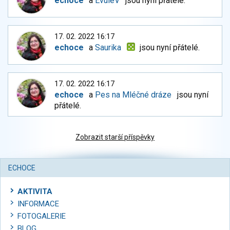
echoce
a
EvuleV
jsou nyní přátelé.
17. 02. 2022 16:17
echoce
a
Saurika
jsou nyní přátelé.
17. 02. 2022 16:17
echoce
a
Pes na Mléčné dráze
jsou nyní
přátelé.
Zobrazit starší příspěvky
ECHOCE
AKTIVITA
INFORMACE
FOTOGALERIE
BLOG