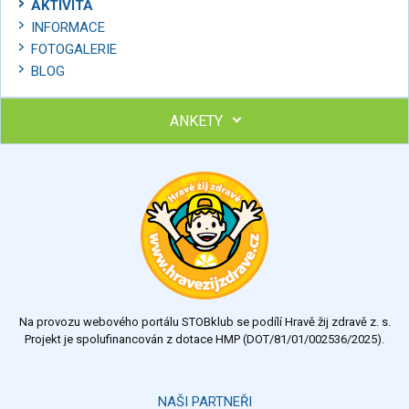
AKTIVITA
INFORMACE
FOTOGALERIE
BLOG
ANKETY
Ohodnoťte program Sebekoučink
výborný
velmi dobrý
dobrý
dostatečný
nedostatečný
Na provozu webového portálu STOBklub se podílí Hravě žij zdravě z. s.
Výsledky
Všechny ankety
Projekt je spolufinancován z dotace HMP (DOT/81/01/002536/2025).
Hlasovat
NAŠI PARTNEŘI