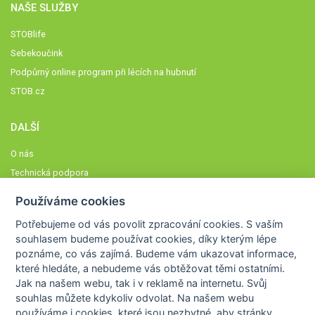
NAŠE SLUŽBY
STOBlife
Sebekoučink
Podpůrný online program při lécích na hubnutí
STOB.cz
DALŠÍ
O nás
Technická podpora
Časté dotazy
Používáme cookies
Normy a zásady fungování STOBklubu
Potřebujeme od vás
povolit zpracování cookies
. S vaším
Členové STOBklubu
souhlasem budeme používat cookies, díky kterým lépe
Zásady nakládání s osobními údaji
poznáme,
co vás zajímá
. Budeme vám ukazovat
informace,
které hledáte
, a nebudeme vás obtěžovat těmi ostatními.
Otestujte se
Jak na našem webu, tak i v reklamě na internetu. Svůj
Spočítejte si
souhlas můžete kdykoliv odvolat. Na našem webu
Výzva 52
používáme i cookies, které jsou nezbytné
, aby stránky