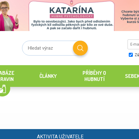
Zů
ABÁZE
PŘÍBĚHY O
ČLÁNKY
SEBE
RAVIN
HUBNUTÍ
AKTIVITA UŽIVATELE