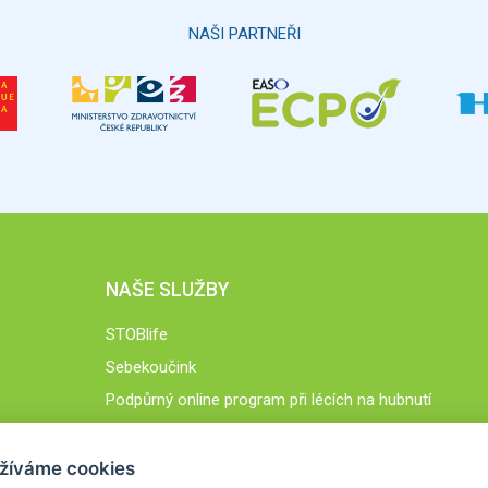
NAŠI PARTNEŘI
NAŠE SLUŽBY
STOBlife
Sebekoučink
Podpůrný online program při lécích na hubnutí
STOB.cz
žíváme cookies