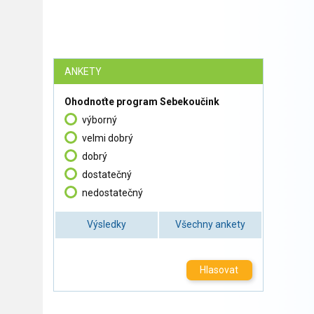
ANKETY
Ohodnoťte program Sebekoučink
výborný
velmi dobrý
dobrý
dostatečný
nedostatečný
Výsledky
Všechny ankety
Hlasovat