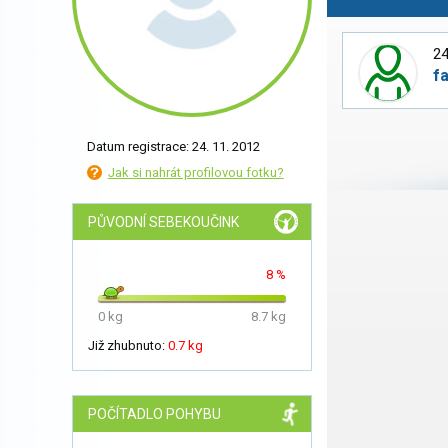
24
f
Datum registrace: 24. 11. 2012
Jak si nahrát profilovou fotku?
PŮVODNÍ SEBEKOUČINK
8 %
0 kg
8.7 kg
Již zhubnuto:
0.7 kg
POČÍTADLO POHYBU