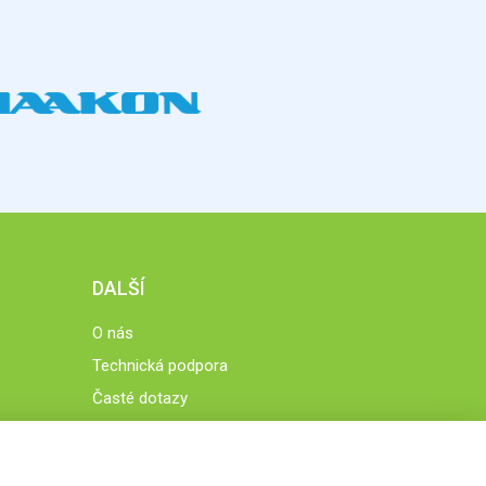
DALŠÍ
O nás
Technická podpora
Časté dotazy
Normy a zásady fungování STOBklubu
Členové STOBklubu