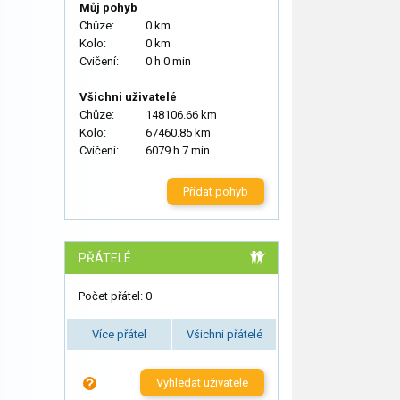
Můj pohyb
Chůze:
0 km
Kolo:
0 km
Cvičení:
0 h 0 min
Všichni uživatelé
Chůze:
148106.66 km
Kolo:
67460.85 km
Cvičení:
6079 h 7 min
Přidat pohyb
PŘÁTELÉ
Počet přátel: 0
Více přátel
Všichni přátelé
Vyhledat uživatele