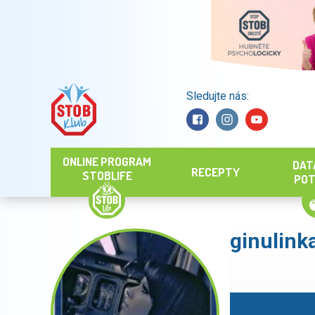
Sledujte nás:
Hledat
ONLINE PROGRAM
DAT
RECEPTY
STOBLIFE
POT
ginulink