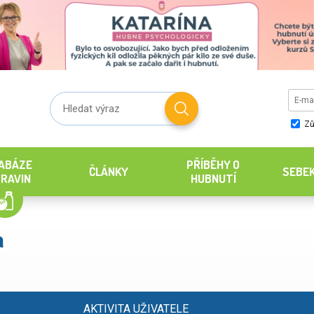
Zů
ABÁZE
PŘÍBĚHY O
ČLÁNKY
SEBE
RAVIN
HUBNUTÍ
a
AKTIVITA UŽIVATELE