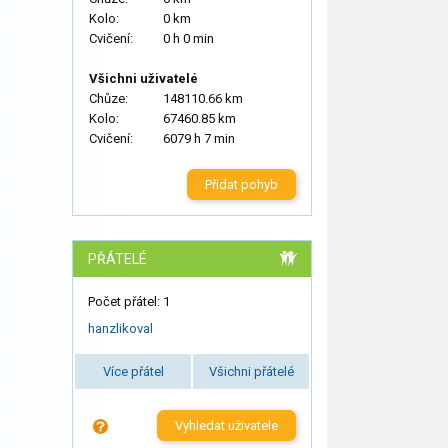
Kolo:
0 km
Cvičení:
0 h 0 min
Všichni uživatelé
Chůze:
148110.66 km
Kolo:
67460.85 km
Cvičení:
6079 h 7 min
Přidat pohyb
PŘÁTELÉ
Počet přátel: 1
hanzlikoval
Více přátel
Všichni přátelé
Vyhledat uživatele