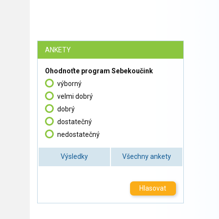
ANKETY
Ohodnoťte program Sebekoučink
výborný
velmi dobrý
dobrý
dostatečný
nedostatečný
Výsledky
Všechny ankety
Hlasovat