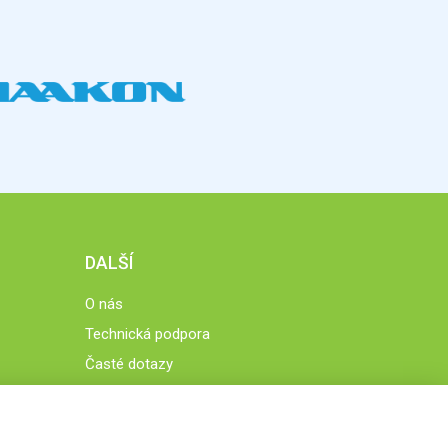
DALŠÍ
O nás
Technická podpora
Časté dotazy
Normy a zásady fungování STOBklubu
Členové STOBklubu