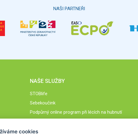
NAŠI PARTNEŘI
NAŠE SLUŽBY
STOBlife
Sebekoučink
Podpůrný online program při lécích na hubnutí
STOB.cz
žíváme cookies