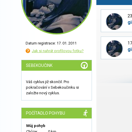
23
gi
17
Datum registrace: 17. 01. 2011
gi
Jak si nahrát profilovou fotku?
SEBEKOUČINK
Váš cyklus již skončil. Pro
pokračování v Sebekoučinku si
založte nový cyklus.
POČÍTADLO POHYBU
Můj pohyb
Chůze:
0 km