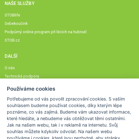
NAŠE SLUŽBY
STOBlife
Sebekoučink
Podpůrný online program při lécích na hubnutí
STOB.cz
DALŠÍ
O nás
Technická podpora
Časté dotazy
Používáme cookies
Normy a zásady fungování STOBklubu
Potřebujeme od vás
povolit zpracování cookies
. S vaším
Členové STOBklubu
souhlasem budeme používat cookies, díky kterým lépe
Zásady nakládání s osobními údaji
poznáme,
co vás zajímá
. Budeme vám ukazovat
informace,
které hledáte
, a nebudeme vás obtěžovat těmi ostatními.
Otestujte se
Jak na našem webu, tak i v reklamě na internetu. Svůj
Spočítejte si
souhlas můžete kdykoliv odvolat. Na našem webu
Výzva 52
používáme i cookies, které jsou nezbytné
, aby stránky