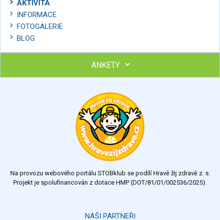
AKTIVITA
INFORMACE
FOTOGALERIE
BLOG
ANKETY
Ohodnoťte program Sebekoučink
výborný
velmi dobrý
dobrý
dostatečný
nedostatečný
Na provozu webového portálu STOBklub se podílí Hravě žij zdravě z. s.
Výsledky
Všechny ankety
Projekt je spolufinancován z dotace HMP (DOT/81/01/002536/2025).
Hlasovat
NAŠI PARTNEŘI