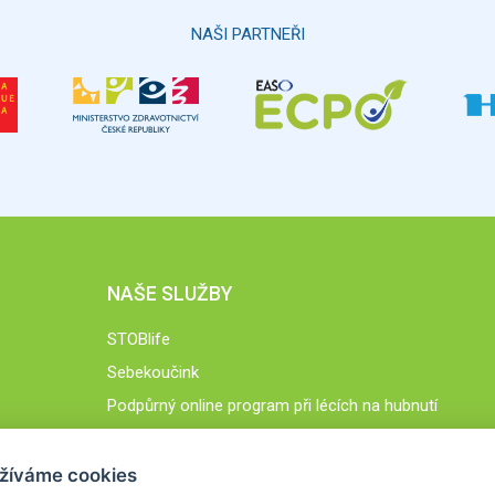
NAŠI PARTNEŘI
NAŠE SLUŽBY
STOBlife
Sebekoučink
Podpůrný online program při lécích na hubnutí
STOB.cz
žíváme cookies