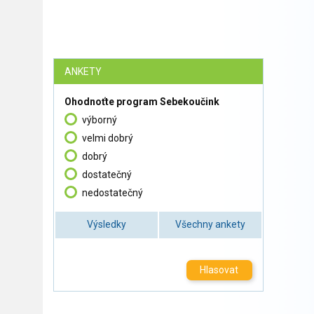
ANKETY
Ohodnoťte program Sebekoučink
výborný
velmi dobrý
dobrý
dostatečný
nedostatečný
Výsledky
Všechny ankety
Hlasovat