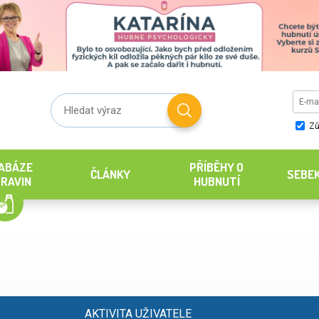
Zů
ABÁZE
PŘÍBĚHY O
ČLÁNKY
SEBE
RAVIN
HUBNUTÍ
AKTIVITA UŽIVATELE