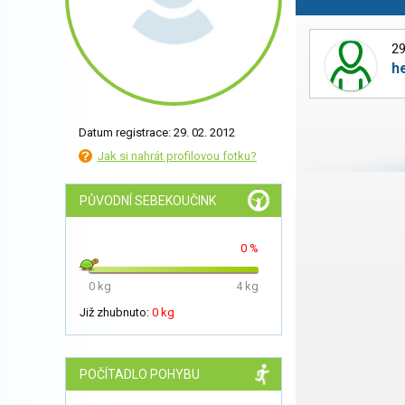
29
h
Datum registrace: 29. 02. 2012
Jak si nahrát profilovou fotku?
PŮVODNÍ SEBEKOUČINK
0 %
0 kg
4 kg
Již zhubnuto:
0 kg
POČÍTADLO POHYBU