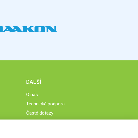
DALŠÍ
O nás
Technická podpora
Časté dotazy
Normy a zásady fungování STOBklubu
Členové STOBklubu