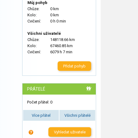
Můj pohyb
Chůze:
0 km
Kolo:
0 km
Cvičení:
0 h 0 min
Všichni uživatelé
Chůze:
148118.66 km
Kolo:
67460.85 km
Cvičení:
6079 h 7 min
Přidat pohyb
PŘÁTELÉ
Počet přátel: 0
Více přátel
Všichni přátelé
Vyhledat uživatele