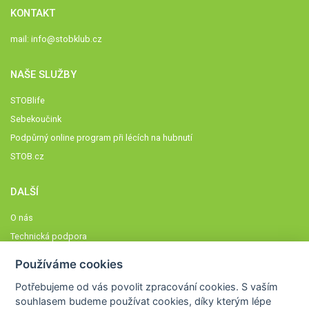
KONTAKT
mail:
info@stobklub.cz
NAŠE SLUŽBY
STOBlife
Sebekoučink
Podpůrný online program při lécích na hubnutí
STOB.cz
DALŠÍ
O nás
Technická podpora
Časté dotazy
Používáme cookies
Normy a zásady fungování STOBklubu
Potřebujeme od vás
povolit zpracování cookies
. S vaším
Členové STOBklubu
souhlasem budeme používat cookies, díky kterým lépe