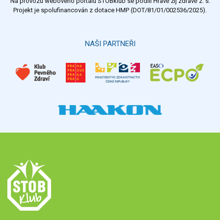
Na provozu webového portálu STOBklub se podílí Hravě žij zdravě z. s.
Výsledky
Všechny ankety
Projekt je spolufinancován z dotace HMP (DOT/81/01/002536/2025).
Hlasovat
NAŠI PARTNEŘI