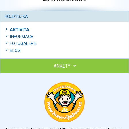
HOJDYSZKA
AKTIVITA
INFORMACE
FOTOGALERIE
BLOG
ANKETY
Ohodnoťte program Sebekoučink
výborný
velmi dobrý
dobrý
dostatečný
nedostatečný