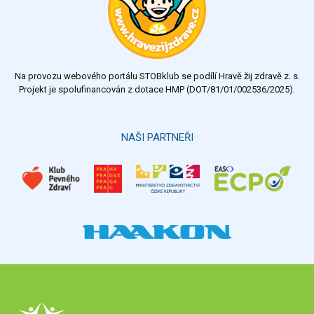
dobrý
dostatečný
nedostatečný
Na provozu webového portálu STOBklub se podílí Hravě žij zdravě z. s.
Výsledky
Všechny ankety
Projekt je spolufinancován z dotace HMP (DOT/81/01/002536/2025).
Hlasovat
NAŠI PARTNEŘI