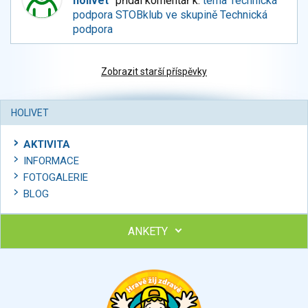
holivet
přidal komentář k:
téma Technická
podpora STOBklub ve skupině Technická
podpora
Zobrazit starší příspěvky
HOLIVET
AKTIVITA
INFORMACE
FOTOGALERIE
BLOG
ANKETY
Ohodnoťte program Sebekoučink
výborný
velmi dobrý