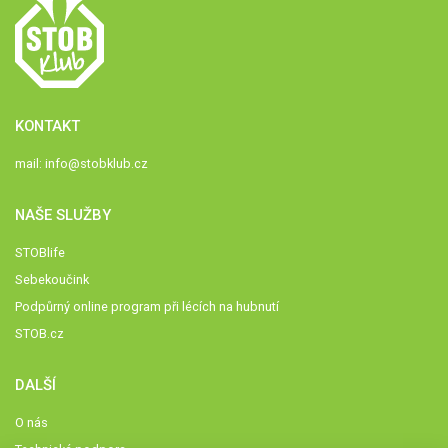
KONTAKT
mail:
info@stobklub.cz
NAŠE SLUŽBY
STOBlife
Sebekoučink
Podpůrný online program při lécích na hubnutí
STOB.cz
DALŠÍ
O nás