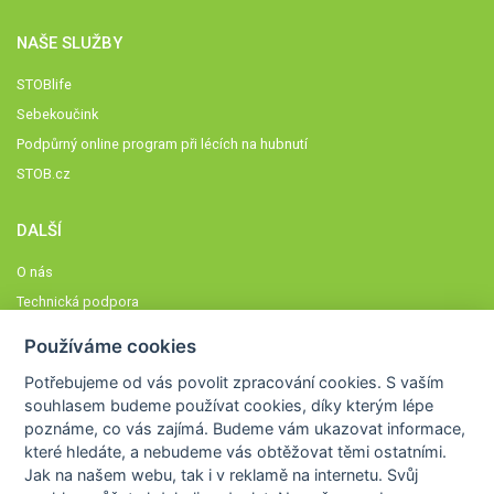
NAŠE SLUŽBY
STOBlife
Sebekoučink
Podpůrný online program při lécích na hubnutí
STOB.cz
DALŠÍ
O nás
Technická podpora
Časté dotazy
Používáme cookies
Normy a zásady fungování STOBklubu
Potřebujeme od vás
povolit zpracování cookies
. S vaším
Členové STOBklubu
souhlasem budeme používat cookies, díky kterým lépe
Zásady nakládání s osobními údaji
poznáme,
co vás zajímá
. Budeme vám ukazovat
informace,
které hledáte
, a nebudeme vás obtěžovat těmi ostatními.
Otestujte se
Jak na našem webu, tak i v reklamě na internetu. Svůj
Spočítejte si