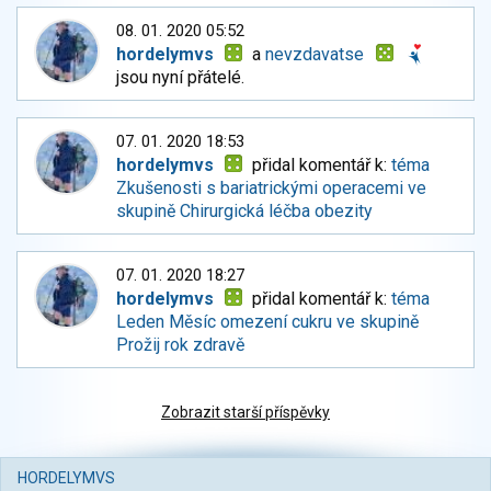
08. 01. 2020 05:52
hordelymvs
a
nevzdavatse
jsou nyní přátelé.
07. 01. 2020 18:53
hordelymvs
přidal komentář k:
téma
Zkušenosti s bariatrickými operacemi ve
skupině Chirurgická léčba obezity
07. 01. 2020 18:27
hordelymvs
přidal komentář k:
téma
Leden Měsíc omezení cukru ve skupině
Prožij rok zdravě
Zobrazit starší příspěvky
HORDELYMVS