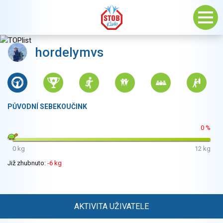
hordelymvs
PŮVODNÍ SEBEKOUČINK
0 %
0 kg
12 kg
Již zhubnuto:
-6 kg
AKTIVITA UŽIVATELE