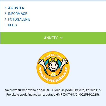
AKTIVITA
INFORMACE
FOTOGALERIE
BLOG
ANKETY
Ohodnoťte program Sebekoučink
výborný
velmi dobrý
dobrý
dostatečný
nedostatečný
Na provozu webového portálu STOBklub se podílí Hravě žij zdravě z. s.
Výsledky
Všechny ankety
Projekt je spolufinancován z dotace HMP (DOT/81/01/002536/2025).