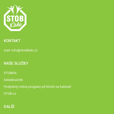
KONTAKT
mail:
info@stobklub.cz
NAŠE SLUŽBY
STOBlife
Sebekoučink
Podpůrný online program při lécích na hubnutí
STOB.cz
DALŠÍ