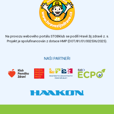
velmi dobrý
dobrý
dostatečný
nedostatečný
Na provozu webového portálu STOBklub se podílí Hravě žij zdravě z. s.
Výsledky
Všechny ankety
Projekt je spolufinancován z dotace HMP (DOT/81/01/002536/2025).
Hlasovat
NAŠI PARTNEŘI