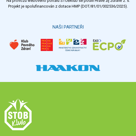
Na provozu webového portálu STOBklub se podílí Hravě žij zdravě z. s.
Výsledky
Všechny ankety
Projekt je spolufinancován z dotace HMP (DOT/81/01/002536/2025).
Hlasovat
NAŠI PARTNEŘI