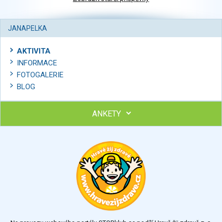
JANAPELKA
AKTIVITA
INFORMACE
FOTOGALERIE
BLOG
ANKETY
Ohodnoťte program Sebekoučink
výborný
velmi dobrý
dobrý
dostatečný
nedostatečný