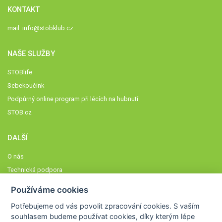
KONTAKT
mail:
info@stobklub.cz
NAŠE SLUŽBY
STOBlife
Sebekoučink
Podpůrný online program při lécích na hubnutí
STOB.cz
DALŠÍ
O nás
Technická podpora
Časté dotazy
Používáme cookies
Normy a zásady fungování STOBklubu
Potřebujeme od vás
povolit zpracování cookies
. S vaším
Členové STOBklubu
souhlasem budeme používat cookies, díky kterým lépe