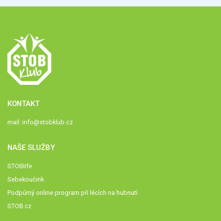
KONTAKT
mail:
info@stobklub.cz
NAŠE SLUŽBY
STOBlife
Sebekoučink
Podpůrný online program při lécích na hubnutí
STOB.cz