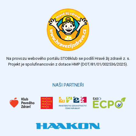
Ohodnoťte program Sebekoučink
výborný
velmi dobrý
dobrý
dostatečný
nedostatečný
Na provozu webového portálu STOBklub se podílí Hravě žij zdravě z. s.
Výsledky
Všechny ankety
Projekt je spolufinancován z dotace HMP (DOT/81/01/002536/2025).
Hlasovat
NAŠI PARTNEŘI