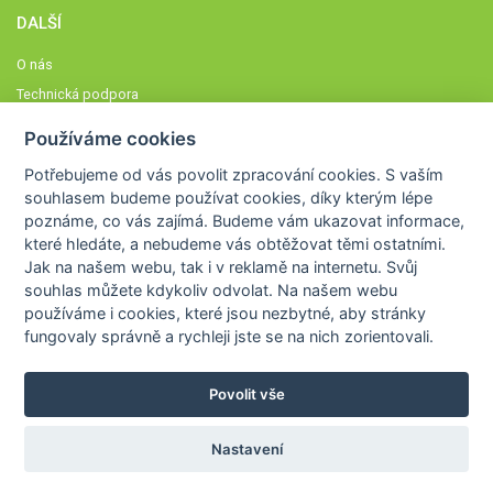
DALŠÍ
O nás
Technická podpora
Časté dotazy
Používáme cookies
Normy a zásady fungování STOBklubu
Potřebujeme od vás
povolit zpracování cookies
. S vaším
Členové STOBklubu
souhlasem budeme používat cookies, díky kterým lépe
Zásady nakládání s osobními údaji
poznáme,
co vás zajímá
. Budeme vám ukazovat
informace,
které hledáte
, a nebudeme vás obtěžovat těmi ostatními.
Otestujte se
Jak na našem webu, tak i v reklamě na internetu. Svůj
Spočítejte si
souhlas můžete kdykoliv odvolat. Na našem webu
Výzva 52
používáme i cookies, které jsou nezbytné
, aby stránky
fungovaly správně a rychleji jste se na nich zorientovali.
Povolit vše
COPYRIGHT © 2026
STOB
WWW.STOB.CZ
,
KLUB
WWW.HRAVEZIJZDRAVE.CZ
Nastavení