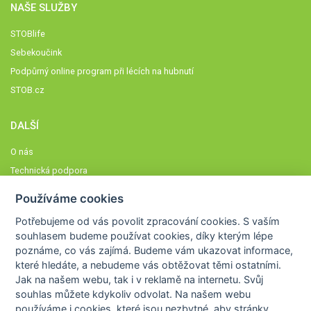
NAŠE SLUŽBY
STOBlife
Sebekoučink
Podpůrný online program při lécích na hubnutí
STOB.cz
DALŠÍ
O nás
Technická podpora
Časté dotazy
Používáme cookies
Normy a zásady fungování STOBklubu
Potřebujeme od vás
povolit zpracování cookies
. S vaším
Členové STOBklubu
souhlasem budeme používat cookies, díky kterým lépe
Zásady nakládání s osobními údaji
poznáme,
co vás zajímá
. Budeme vám ukazovat
informace,
které hledáte
, a nebudeme vás obtěžovat těmi ostatními.
Otestujte se
Jak na našem webu, tak i v reklamě na internetu. Svůj
Spočítejte si
souhlas můžete kdykoliv odvolat. Na našem webu
Výzva 52
používáme i cookies, které jsou nezbytné
, aby stránky