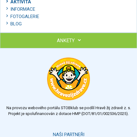
AKTIVITA
INFORMACE
FOTOGALERIE
BLOG
ANKETY
Ohodnoťte program Sebekoučink
výborný
velmi dobrý
dobrý
dostatečný
nedostatečný
Na provozu webového portálu STOBklub se podílí Hravě žij zdravě z. s.
Výsledky
Všechny ankety
Projekt je spolufinancován z dotace HMP (DOT/81/01/002536/2025).
Hlasovat
NAŠI PARTNEŘI