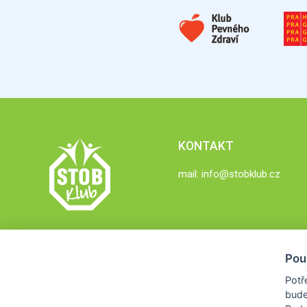
KONTAKT
mail:
info@stobklub.cz
Pou
Potř
bude