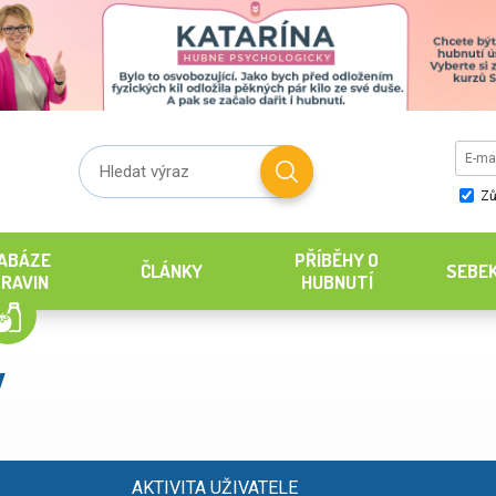
Zů
ABÁZE
PŘÍBĚHY O
ČLÁNKY
SEBE
RAVIN
HUBNUTÍ
v
AKTIVITA UŽIVATELE