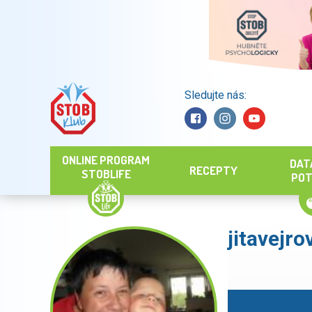
Sledujte nás:
Hledat
ONLINE PROGRAM
DAT
RECEPTY
STOBLIFE
POT
jitavejro