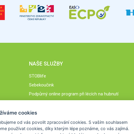
NAŠE SLUŽBY
STOBlife
Sebekoučink
Podpůrný online program při lécích na hubnutí
STOB.cz
žíváme cookies
ebujeme od vás
povolit zpracování cookies
. S vaším souhlasem
me používat cookies, díky kterým lépe poznáme,
co vás zajímá
.