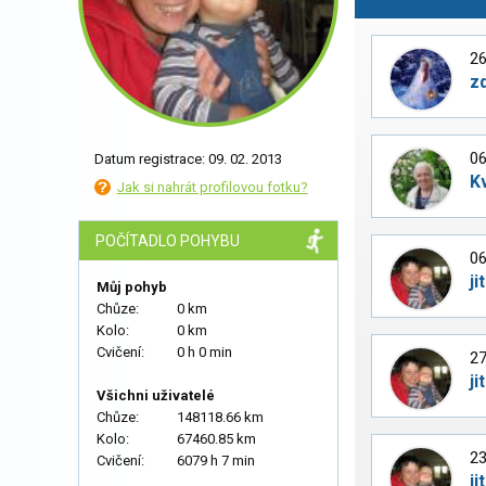
26
z
06
Datum registrace: 09. 02. 2013
K
Jak si nahrát profilovou fotku?
POČÍTADLO POHYBU
06
ji
Můj pohyb
Chůze:
0 km
Kolo:
0 km
Cvičení:
0 h 0 min
27
ji
Všichni uživatelé
Chůze:
148118.66 km
Kolo:
67460.85 km
23
Cvičení:
6079 h 7 min
ji