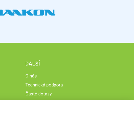
DALŠÍ
O nás
Technická podpora
Časté dotazy
Normy a zásady fungování STOBklubu
Členové STOBklubu
Zásady nakládání s osobními údaji
Otestujte se