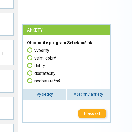
ANKETY
Ohodnoťte program Sebekoučink
výborný
mi
velmi dobrý
dobrý
dostatečný
nedostatečný
Výsledky
Všechny ankety
Hlasovat