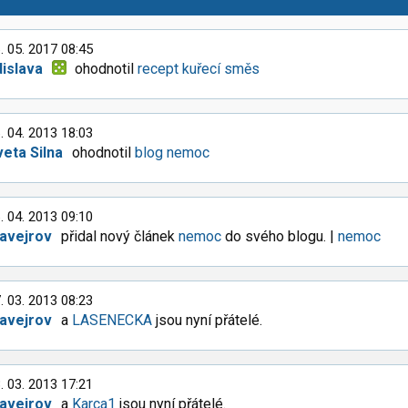
. 05. 2017 08:45
dislava
ohodnotil
recept kuřecí směs
. 04. 2013 18:03
veta Silna
ohodnotil
blog nemoc
. 04. 2013 09:10
tavejrov
přidal nový článek
nemoc
do svého blogu. |
nemoc
. 03. 2013 08:23
tavejrov
a
LASENECKA
jsou nyní přátelé.
. 03. 2013 17:21
tavejrov
a
Karca1
jsou nyní přátelé.