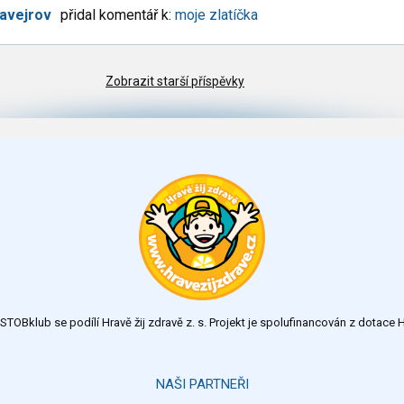
tavejrov
přidal komentář k:
moje zlatíčka
Zobrazit starší příspěvky
TOBklub se podílí Hravě žij zdravě z. s. Projekt je spolufinancován z dotac
NAŠI PARTNEŘI