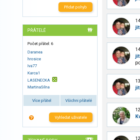
Přidat pohyb
14
ji
PŘÁTELÉ
Počet přátel: 6
14
Daranea
ji
hrosice
po
Iva77
Karca1
LASENECKA
13
MartinaSilna
ji
Více přátel
Všichni přátelé
12
K
Vyhledat uživatele
12