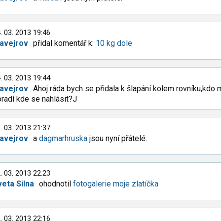
. 03. 2013 19:46
tavejrov
přidal komentář k:
10 kg dole
. 03. 2013 19:44
tavejrov
Ahoj ráda bych se přidala k šlapání kolem rovníku,kdo 
radí kde se nahlásit?J
. 03. 2013 21:37
tavejrov
a
dagmarhruska
jsou nyní přátelé.
. 03. 2013 22:23
veta Silna
ohodnotil
fotogalerie moje zlatíčka
. 03. 2013 22:16