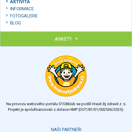
AKTIVITA
INFORMACE
FOTOGALERIE
BLOG
ANKETY
Ohodnoťte program Sebekoučink
výborný
velmi dobrý
dobrý
dostatečný
nedostatečný
Na provozu webového portálu STOBklub se podílí Hravě žij zdravě z. s.
Výsledky
Všechny ankety
Projekt je spolufinancován z dotace HMP (DOT/81/01/002536/2025).
Hlasovat
NAŠI PARTNEŘI