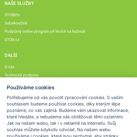
NAŠE SLUŽBY
STOBlife
Sebekoučink
Podpůrný online program při lécích na hubnutí
STOB.cz
DALŠÍ
O nás
Technická podpora
Časté dotazy
Používáme cookies
Normy a zásady fungování STOBklubu
Potřebujeme od vás
povolit zpracování cookies
. S vaším
Členové STOBklubu
souhlasem budeme používat cookies, díky kterým lépe
Zásady nakládání s osobními údaji
poznáme,
co vás zajímá
. Budeme vám ukazovat
informace,
které hledáte
, a nebudeme vás obtěžovat těmi ostatními.
Otestujte se
Jak na našem webu, tak i v reklamě na internetu. Svůj
Spočítejte si
souhlas můžete kdykoliv odvolat. Na našem webu
Výzva 52
používáme i cookies, které jsou nezbytné
, aby stránky