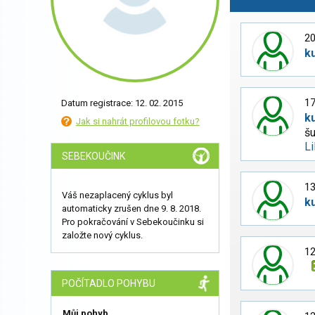
20
k
17
Datum registrace: 12. 02. 2015
k
Jak si nahrát profilovou fotku?
š
L
SEBEKOUČINK
13
Váš nezaplacený cyklus byl
k
automaticky zrušen dne 9. 8. 2018.
Pro pokračování v Sebekoučinku si
založte nový cyklus.
12
POČÍTADLO POHYBU
Můj pohyb