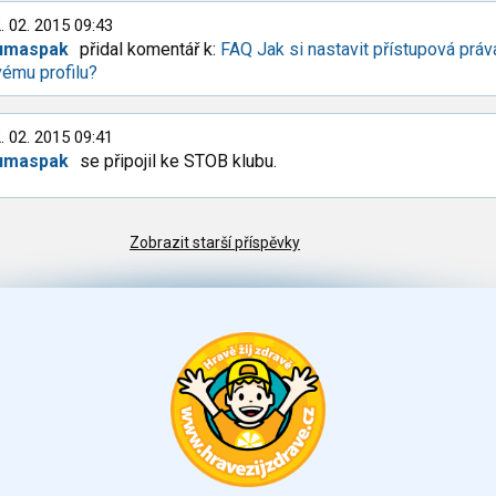
. 02. 2015 09:43
umaspak
přidal komentář k:
FAQ Jak si nastavit přístupová práv
ému profilu?
. 02. 2015 09:41
umaspak
se připojil ke STOB klubu.
Zobrazit starší příspěvky