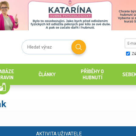
Zů
ABÁZE
PŘÍBĚHY O
ČLÁNKY
SEBE
RAVIN
HUBNUTÍ
ak
AKTIVITA UŽIVATELE