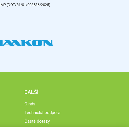
e HMP (DOT/81/01/002536/2025).
DALŠÍ
O nás
Technická podpora
Časté dotazy