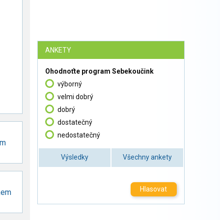
ANKETY
Ohodnoťte program Sebekoučink
výborný
velmi dobrý
dobrý
dostatečný
nedostatečný
ím
Výsledky
Všechny ankety
Hlasovat
kem