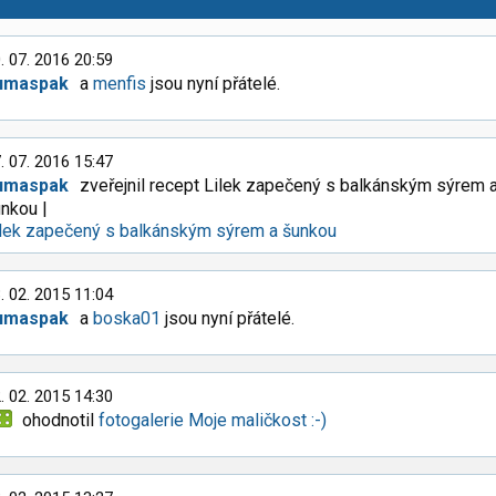
. 07. 2016 20:59
umaspak
a
menfis
jsou nyní přátelé.
. 07. 2016 15:47
umaspak
zveřejnil recept Lilek zapečený s balkánským sýrem 
unkou |
ilek zapečený s balkánským sýrem a šunkou
. 02. 2015 11:04
umaspak
a
boska01
jsou nyní přátelé.
. 02. 2015 14:30
ohodnotil
fotogalerie Moje maličkost :-)