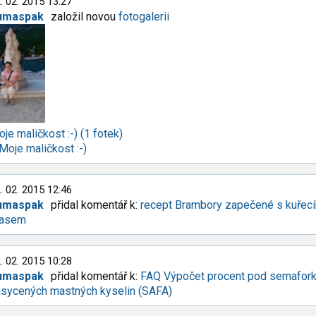
. 02. 2015 13:27
umaspak
založil novou
fotogalerii
je maličkost :-) (1 fotek)
Moje maličkost :-)
. 02. 2015 12:46
umaspak
přidal komentář k:
recept Brambory zapečené s kuřec
asem
. 02. 2015 10:28
umaspak
přidal komentář k:
FAQ Výpočet procent pod semafor
asycených mastných kyselin (SAFA)