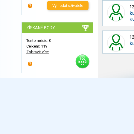
Vyhledat uživatele
12
k
sv
ZÍSKANÉ BODY
12
Tento měsíc: 0
k
Celkem: 119
Zobrazit více