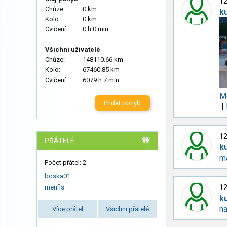
12
Chůze:
0 km
k
Kolo:
0 km
Cvičení:
0 h 0 min
Všichni uživatelé
Chůze:
148110.66 km
Kolo:
67460.85 km
Cvičení:
6079 h 7 min
Mo
Přidat pohyb
|
12
PŘÁTELÉ
k
m
Počet přátel: 2
boska01
12
menfis
k
n
Více přátel
Všichni přátelé