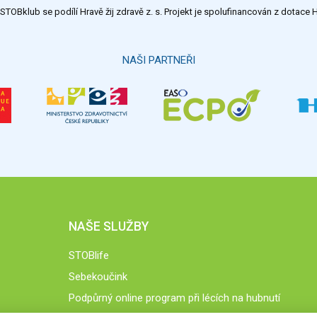
TOBklub se podílí Hravě žij zdravě z. s. Projekt je spolufinancován z dotac
NAŠI PARTNEŘI
NAŠE SLUŽBY
STOBlife
Sebekoučink
Podpůrný online program při lécích na hubnutí