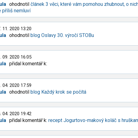
ula
ohodnotil
článek 3 věci, které vám pomohou zhubnout, o nic
 příliš nemluví
. 11. 2020 13:20
ula
ohodnotil
blog Oslavy 30. výročí STOBu
. 09. 2020 16:05
ula
přidal komentář k:
. 04. 2020 17:59
ula
ohodnotil
blog Každý krok se počítá
. 04. 2020 19:42
ula
přidal komentář k:
recept Jogurtovo-makový koláč s hruška