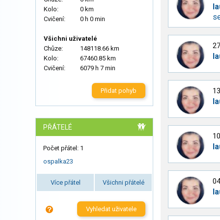
la
Kolo:
0 km
se
Cvičení:
0 h 0 min
Všichni uživatelé
27
Chůze:
148118.66 km
la
Kolo:
67460.85 km
Cvičení:
6079 h 7 min
13
Přidat pohyb
la
PŘÁTELÉ
10
la
Počet přátel: 1
ospalka23
04
Více přátel
Všichni přátelé
la
Vyhledat uživatele