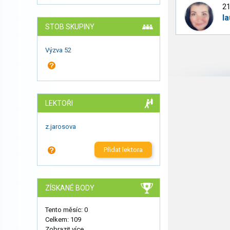
21
la
STOB SKUPINY
Výzva 52
LEKTOŘI
z.jarosova
Přidat lektora
ZÍSKANÉ BODY
Tento měsíc: 0
Celkem: 109
Zobrazit více