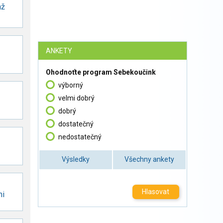
hž
ANKETY
Ohodnoťte program Sebekoučink
výborný
velmi dobrý
dobrý
dostatečný
nedostatečný
Výsledky
Všechny ankety
Hlasovat
mi