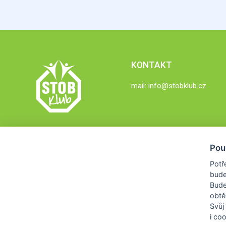
KONTAKT
mail:
info@stobklub.cz
Pou
Potř
bude
Bud
obtě
Svůj
i co