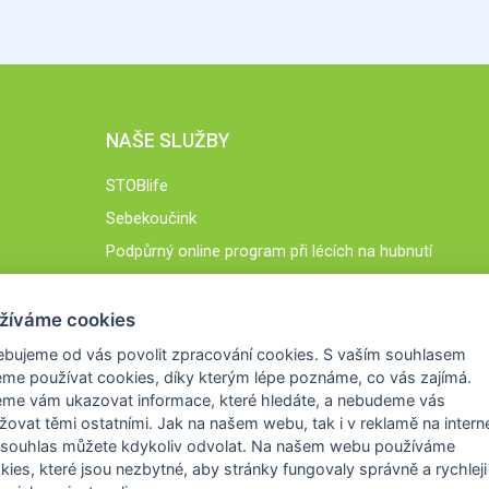
NAŠE SLUŽBY
STOBlife
Sebekoučink
Podpůrný online program při lécích na hubnutí
STOB.cz
žíváme cookies
ebujeme od vás
povolit zpracování cookies
. S vaším souhlasem
me používat cookies, díky kterým lépe poznáme,
co vás zajímá
.
eme vám ukazovat
informace, které hledáte
, a nebudeme vás
žovat těmi ostatními. Jak na našem webu, tak i v reklamě na intern
 souhlas můžete kdykoliv odvolat. Na našem webu
používáme
okies, které jsou nezbytné
, aby stránky fungovaly správně a rychleji 