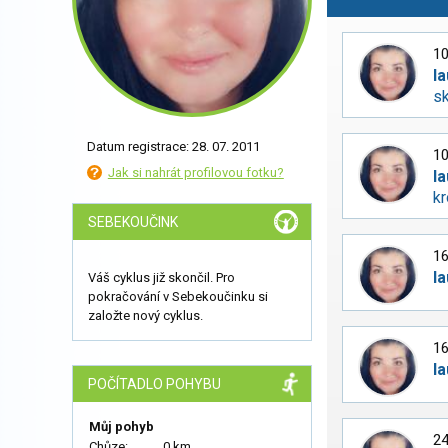
10
la
s
Datum registrace: 28. 07. 2011
10
Jak si nahrát profilovou fotku?
la
kr
SEBEKOUČINK
16
la
Váš cyklus již skončil. Pro
pokračování v Sebekoučinku si
založte nový cyklus.
16
la
POČÍTADLO POHYBU
Můj pohyb
24
Chůze:
0 km