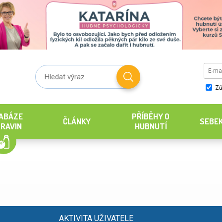
Zů
ABÁZE
PŘÍBĚHY O
ČLÁNKY
SEBE
RAVIN
HUBNUTÍ
AKTIVITA UŽIVATELE