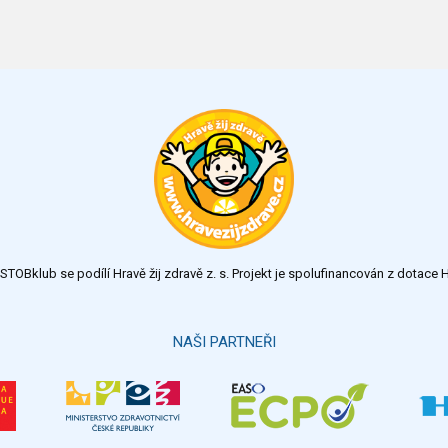
TOBklub se podílí Hravě žij zdravě z. s. Projekt je spolufinancován z dotac
NAŠI PARTNEŘI