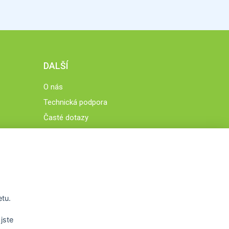
DALŠÍ
O nás
Technická podpora
Časté dotazy
Normy a zásady fungování STOBklubu
Členové STOBklubu
Zásady nakládání s osobními údaji
Otestujte se
Spočítejte si
etu.
Výzva 52
jste