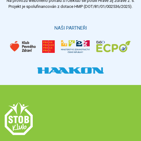
Na provozu webového portálu STOBklub se podílí Hravě žij zdravě z. s.
Výsledky
Všechny ankety
Projekt je spolufinancován z dotace HMP (DOT/81/01/002536/2025).
Hlasovat
NAŠI PARTNEŘI