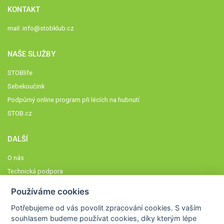
KONTAKT
mail:
info@stobklub.cz
NAŠE SLUŽBY
STOBlife
Sebekoučink
Podpůrný online program při lécích na hubnutí
STOB.cz
DALŠÍ
O nás
Technická podpora
Časté dotazy
Používáme cookies
Normy a zásady fungování STOBklubu
Potřebujeme od vás
povolit zpracování cookies
. S vaším
Členové STOBklubu
souhlasem budeme používat cookies, díky kterým lépe