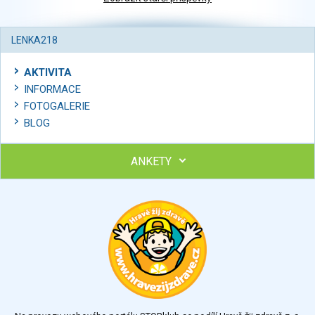
LENKA218
AKTIVITA
INFORMACE
FOTOGALERIE
BLOG
ANKETY
Ohodnoťte program Sebekoučink
výborný
velmi dobrý
dobrý
dostatečný
nedostatečný