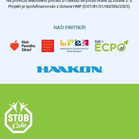
Na provozu webového portálu STOBklub se podílí Hravě žij zdravě z. s.
Výsledky
Všechny ankety
Projekt je spolufinancován z dotace HMP (DOT/81/01/002536/2025).
Hlasovat
NAŠI PARTNEŘI