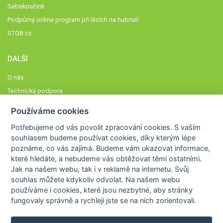
Sebekoučink
Podpůrný online program při lécích na hubnutí
STOB.cz
DALŠÍ
O nás
Technická podpora
Časté dotazy
Používáme cookies
Normy a zásady fungování STOBklubu
Potřebujeme od vás
povolit zpracování cookies
. S vaším
Členové STOBklubu
souhlasem budeme používat cookies, díky kterým lépe
Zásady nakládání s osobními údaji
poznáme,
co vás zajímá
. Budeme vám ukazovat
informace,
které hledáte
, a nebudeme vás obtěžovat těmi ostatními.
Otestujte se
Jak na našem webu, tak i v reklamě na internetu. Svůj
Spočítejte si
souhlas můžete kdykoliv odvolat. Na našem webu
Výzva 52
používáme i cookies, které jsou nezbytné
, aby stránky
fungovaly správně a rychleji jste se na nich zorientovali.