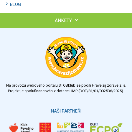
BLOG
ANKETY
Ohodnoťte program Sebekoučink
výborný
velmi dobrý
dobrý
dostatečný
nedostatečný
Na provozu webového portálu STOBklub se podílí Hravě žij zdravě z. s.
Výsledky
Všechny ankety
Projekt je spolufinancován z dotace HMP (DOT/81/01/002536/2025).
Hlasovat
NAŠI PARTNEŘI