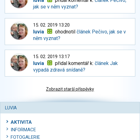
luvia
přidal komentář k:
článek Pečivo,
jak se v něm vyznat?
15. 02. 2019 13:20
luvia
ohodnotil
článek Pečivo, jak se v
něm vyznat?
15. 02. 2019 13:17
luvia
přidal komentář k:
článek Jak
vypadá zdravá snídaně?
Zobrazit starší příspěvky
LUVIA
AKTIVITA
INFORMACE
FOTOGALERIE