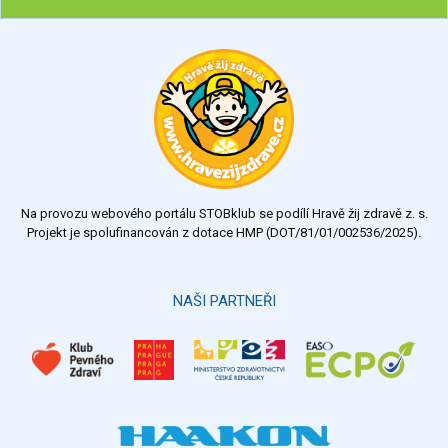
Ohodnoťte program Sebekoučink
výborný
velmi dobrý
dobrý
dostatečný
nedostatečný
Na provozu webového portálu STOBklub se podílí Hravě žij zdravě z. s.
Výsledky
Všechny ankety
Projekt je spolufinancován z dotace HMP (DOT/81/01/002536/2025).
Hlasovat
NAŠI PARTNEŘI