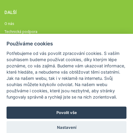
DALŠÍ
O nás
Technická podpora
Časté dotazy
Používáme cookies
Normy a zásady fungování STOBklubu
Potřebujeme od vás
povolit zpracování cookies
. S vaším
Členové STOBklubu
souhlasem budeme používat cookies, díky kterým lépe
Zásady nakládání s osobními údaji
poznáme,
co vás zajímá
. Budeme vám ukazovat
informace,
které hledáte
, a nebudeme vás obtěžovat těmi ostatními.
Otestujte se
Jak na našem webu, tak i v reklamě na internetu. Svůj
Spočítejte si
souhlas můžete kdykoliv odvolat. Na našem webu
Výzva 52
používáme i cookies, které jsou nezbytné
, aby stránky
fungovaly správně a rychleji jste se na nich zorientovali.
Povolit vše
COPYRIGHT © 2026
STOB
WWW.STOB.CZ
,
KLUB
WWW.HRAVEZIJZDRAVE.CZ
Nastavení