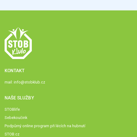
KONTAKT
mail:
info@stobklub.cz
NAŠE SLUŽBY
STOBlife
Sebekoučink
Podpůrný online program při lécích na hubnutí
STOB.cz