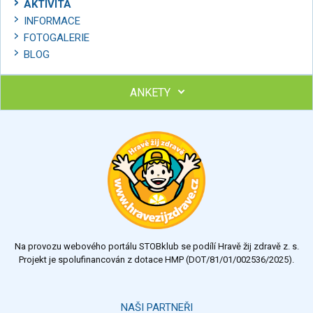
AKTIVITA
INFORMACE
FOTOGALERIE
BLOG
ANKETY
Ohodnoťte program Sebekoučink
výborný
velmi dobrý
dobrý
dostatečný
nedostatečný
Na provozu webového portálu STOBklub se podílí Hravě žij zdravě z. s.
Výsledky
Všechny ankety
Projekt je spolufinancován z dotace HMP (DOT/81/01/002536/2025).
Hlasovat
NAŠI PARTNEŘI