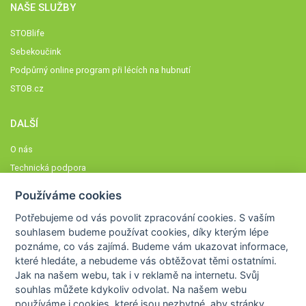
NAŠE SLUŽBY
STOBlife
Sebekoučink
Podpůrný online program při lécích na hubnutí
STOB.cz
DALŠÍ
O nás
Technická podpora
Časté dotazy
Používáme cookies
Normy a zásady fungování STOBklubu
Potřebujeme od vás
povolit zpracování cookies
. S vaším
Členové STOBklubu
souhlasem budeme používat cookies, díky kterým lépe
Zásady nakládání s osobními údaji
poznáme,
co vás zajímá
. Budeme vám ukazovat
informace,
které hledáte
, a nebudeme vás obtěžovat těmi ostatními.
Otestujte se
Jak na našem webu, tak i v reklamě na internetu. Svůj
Spočítejte si
souhlas můžete kdykoliv odvolat. Na našem webu
Výzva 52
používáme i cookies, které jsou nezbytné
, aby stránky