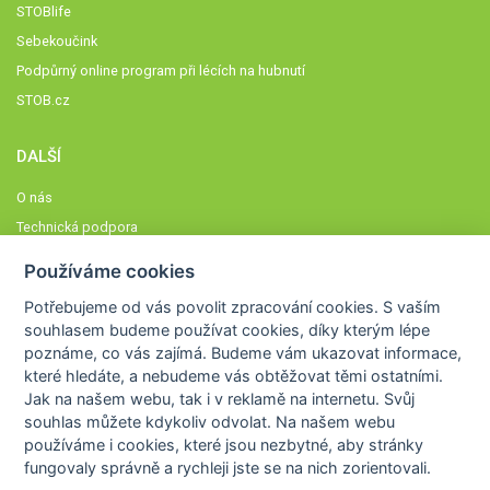
STOBlife
Sebekoučink
Podpůrný online program při lécích na hubnutí
STOB.cz
DALŠÍ
O nás
Technická podpora
Časté dotazy
Používáme cookies
Normy a zásady fungování STOBklubu
Potřebujeme od vás
povolit zpracování cookies
. S vaším
Členové STOBklubu
souhlasem budeme používat cookies, díky kterým lépe
Zásady nakládání s osobními údaji
poznáme,
co vás zajímá
. Budeme vám ukazovat
informace,
které hledáte
, a nebudeme vás obtěžovat těmi ostatními.
Otestujte se
Jak na našem webu, tak i v reklamě na internetu. Svůj
Spočítejte si
souhlas můžete kdykoliv odvolat. Na našem webu
Výzva 52
používáme i cookies, které jsou nezbytné
, aby stránky
fungovaly správně a rychleji jste se na nich zorientovali.