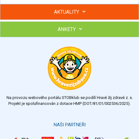
AKTUALITY
ANKETY
Hubněte s podporou lektorky a skupiny v kurzech STOBu
Chcete poradit s hubnutím? Najděte si odborníka STOBu ve
svém regionu
Ohodnoťte program Sebekoučink
výborný
velmi dobrý
dobrý
dostatečný
nedostatečný
Na provozu webového portálu STOBklub se podílí Hravě žij zdravě z. s.
Výsledky
Všechny ankety
Projekt je spolufinancován z dotace HMP (DOT/81/01/002536/2025).
Hlasovat
NAŠI PARTNEŘI