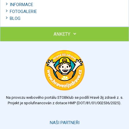
INFORMACE
FOTOGALERIE
BLOG
ANKETY
Ohodnoťte program Sebekoučink
výborný
velmi dobrý
dobrý
dostatečný
nedostatečný
Na provozu webového portálu STOBklub se podílí Hravě žij zdravě z. s.
Výsledky
Všechny ankety
Projekt je spolufinancován z dotace HMP (DOT/81/01/002536/2025).
Hlasovat
NAŠI PARTNEŘI