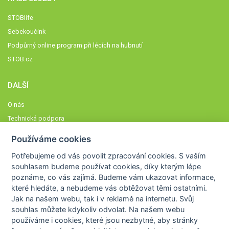
STOBlife
Sebekoučink
Podpůrný online program při lécích na hubnutí
STOB.cz
DALŠÍ
O nás
Technická podpora
Časté dotazy
Používáme cookies
Normy a zásady fungování STOBklubu
Potřebujeme od vás
povolit zpracování cookies
. S vaším
Členové STOBklubu
souhlasem budeme používat cookies, díky kterým lépe
Zásady nakládání s osobními údaji
poznáme,
co vás zajímá
. Budeme vám ukazovat
informace,
které hledáte
, a nebudeme vás obtěžovat těmi ostatními.
Otestujte se
Jak na našem webu, tak i v reklamě na internetu. Svůj
Spočítejte si
souhlas můžete kdykoliv odvolat. Na našem webu
Výzva 52
používáme i cookies, které jsou nezbytné
, aby stránky