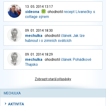
13. 05. 2014 13:17
sideona
ohodnotil
recept Lívanečky s
cottage sýrem
09. 01. 2014 18:30
mechulka
ohodnotil
článek Jak lze
hubnout i o zimních svátcích
09. 01. 2014 18:29
mechulka
ohodnotil
článek Pohádkové
Thajsko
Zobrazit starší příspěvky
MECHULKA
AKTIVITA