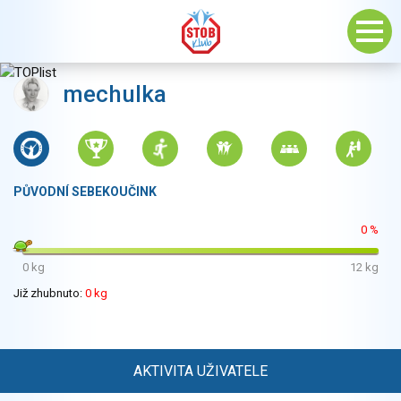
mechulka
PŮVODNÍ SEBEKOUČINK
0 %
0 kg
12 kg
Již zhubnuto:
0 kg
AKTIVITA UŽIVATELE