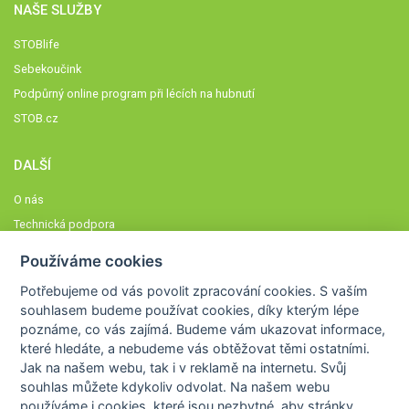
NAŠE SLUŽBY
STOBlife
Sebekoučink
Podpůrný online program při lécích na hubnutí
STOB.cz
DALŠÍ
O nás
Technická podpora
Časté dotazy
Používáme cookies
Normy a zásady fungování STOBklubu
Potřebujeme od vás
povolit zpracování cookies
. S vaším
Členové STOBklubu
souhlasem budeme používat cookies, díky kterým lépe
Zásady nakládání s osobními údaji
poznáme,
co vás zajímá
. Budeme vám ukazovat
informace,
které hledáte
, a nebudeme vás obtěžovat těmi ostatními.
Otestujte se
Jak na našem webu, tak i v reklamě na internetu. Svůj
Spočítejte si
souhlas můžete kdykoliv odvolat. Na našem webu
Výzva 52
používáme i cookies, které jsou nezbytné
, aby stránky