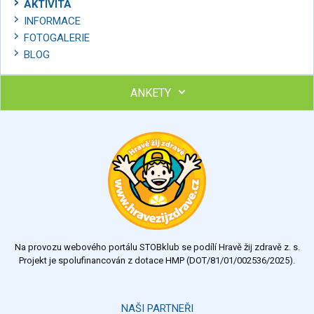
AKTIVITA
INFORMACE
FOTOGALERIE
BLOG
ANKETY
Ohodnoťte program Sebekoučink
výborný
velmi dobrý
dobrý
dostatečný
nedostatečný
Na provozu webového portálu STOBklub se podílí Hravě žij zdravě z. s.
Výsledky
Všechny ankety
Projekt je spolufinancován z dotace HMP (DOT/81/01/002536/2025).
Hlasovat
NAŠI PARTNEŘI