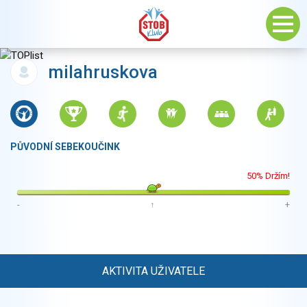
milahruskova
PŮVODNÍ SEBEKOUČINK
50% Držím!
-
↑
+
AKTIVITA UŽIVATELE