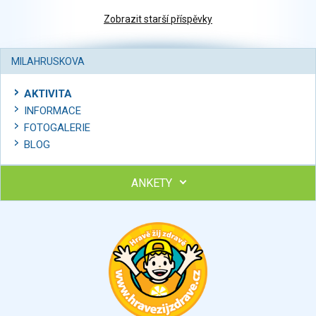
Zobrazit starší příspěvky
MILAHRUSKOVA
AKTIVITA
INFORMACE
FOTOGALERIE
BLOG
ANKETY
Ohodnoťte program Sebekoučink
výborný
velmi dobrý
dobrý
dostatečný
nedostatečný