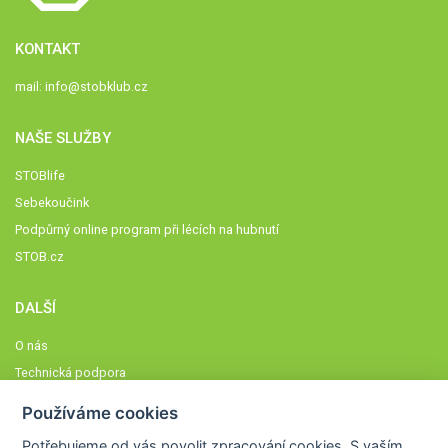
KONTAKT
mail:
info@stobklub.cz
NAŠE SLUŽBY
STOBlife
Sebekoučink
Podpůrný online program při lécích na hubnutí
STOB.cz
DALŠÍ
O nás
Technická podpora
Časté dotazy
Používáme cookies
Normy a zásady fungování STOBklubu
Potřebujeme od vás
povolit zpracování cookies
. S vaším