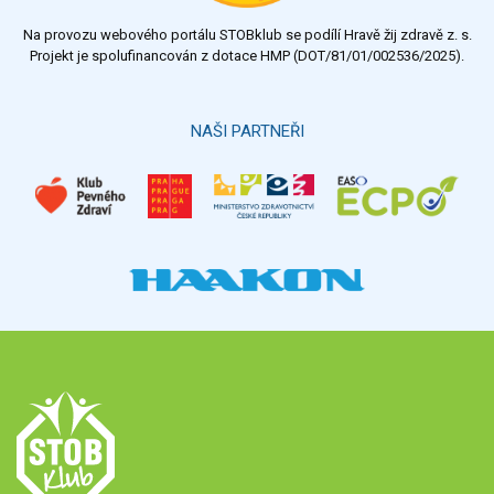
Na provozu webového portálu STOBklub se podílí Hravě žij zdravě z. s.
Výsledky
Všechny ankety
Projekt je spolufinancován z dotace HMP (DOT/81/01/002536/2025).
Hlasovat
NAŠI PARTNEŘI