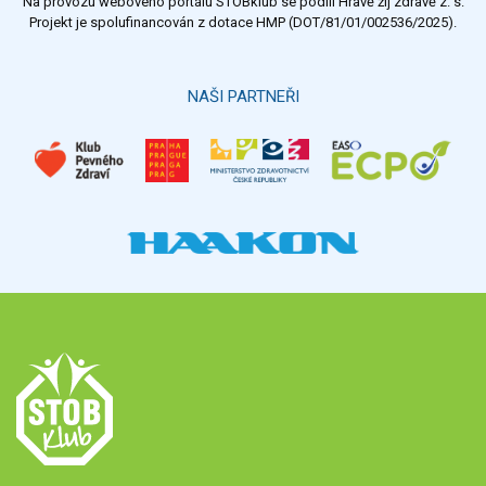
Na provozu webového portálu STOBklub se podílí Hravě žij zdravě z. s.
Výsledky
Všechny ankety
Projekt je spolufinancován z dotace HMP (DOT/81/01/002536/2025).
Hlasovat
NAŠI PARTNEŘI