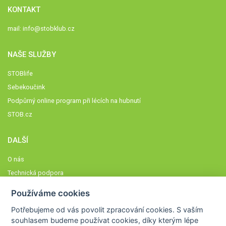
KONTAKT
mail:
info@stobklub.cz
NAŠE SLUŽBY
STOBlife
Sebekoučink
Podpůrný online program při lécích na hubnutí
STOB.cz
DALŠÍ
O nás
Technická podpora
Časté dotazy
Používáme cookies
Normy a zásady fungování STOBklubu
Potřebujeme od vás
povolit zpracování cookies
. S vaším
Členové STOBklubu
souhlasem budeme používat cookies, díky kterým lépe