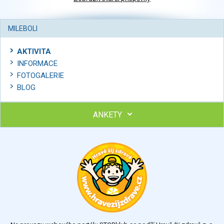
MILEBOLI
AKTIVITA
INFORMACE
FOTOGALERIE
BLOG
ANKETY
Ohodnoťte program Sebekoučink
výborný
velmi dobrý
dobrý
dostatečný
nedostatečný