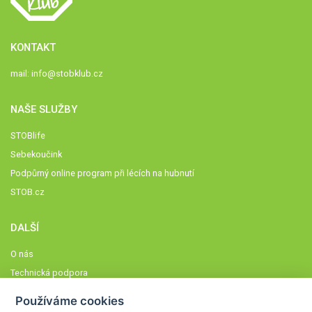
KONTAKT
mail:
info@stobklub.cz
NAŠE SLUŽBY
STOBlife
Sebekoučink
Podpůrný online program při lécích na hubnutí
STOB.cz
DALŠÍ
O nás
Technická podpora
Časté dotazy
Používáme cookies
Normy a zásady fungování STOBklubu