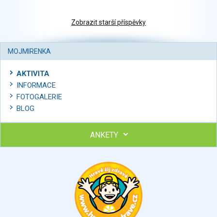
Zobrazit starší příspěvky
MOJMIRENKA
AKTIVITA
INFORMACE
FOTOGALERIE
BLOG
ANKETY
Ohodnoťte program Sebekoučink
výborný
velmi dobrý
dobrý
dostatečný