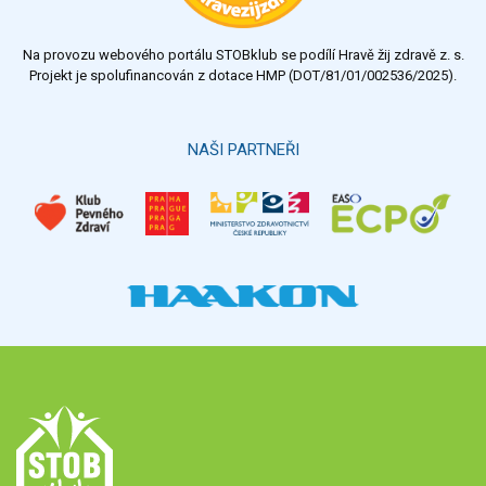
nedostatečný
Na provozu webového portálu STOBklub se podílí Hravě žij zdravě z. s.
Výsledky
Všechny ankety
Projekt je spolufinancován z dotace HMP (DOT/81/01/002536/2025).
Hlasovat
NAŠI PARTNEŘI