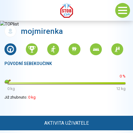
mojmirenka
PŮVODNÍ SEBEKOUČINK
0 %
0 kg
12 kg
Již zhubnuto:
0 kg
AKTIVITA UŽIVATELE