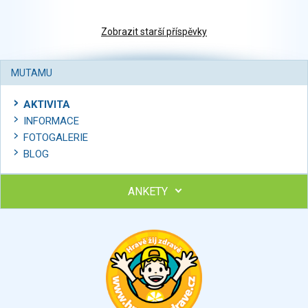
Zobrazit starší příspěvky
MUTAMU
AKTIVITA
INFORMACE
FOTOGALERIE
BLOG
ANKETY
Ohodnoťte program Sebekoučink
výborný
velmi dobrý
dobrý
dostatečný