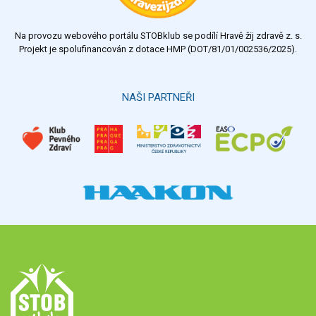
nedostatečný
Na provozu webového portálu STOBklub se podílí Hravě žij zdravě z. s.
Výsledky
Všechny ankety
Projekt je spolufinancován z dotace HMP (DOT/81/01/002536/2025).
Hlasovat
NAŠI PARTNEŘI