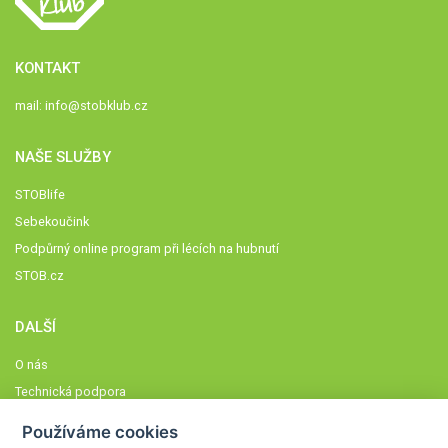
KONTAKT
mail:
info@stobklub.cz
NAŠE SLUŽBY
STOBlife
Sebekoučink
Podpůrný online program při lécích na hubnutí
STOB.cz
DALŠÍ
O nás
Technická podpora
Časté dotazy
Používáme cookies
Normy a zásady fungování STOBklubu