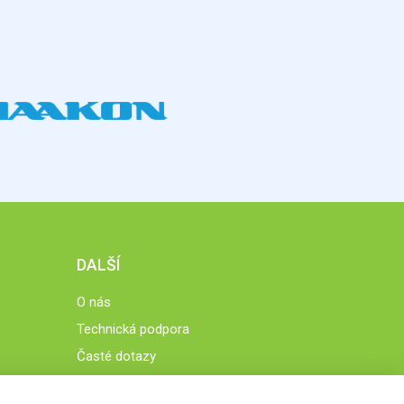
DALŠÍ
O nás
Technická podpora
Časté dotazy
Normy a zásady fungování STOBklubu