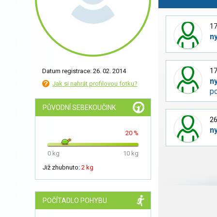
17
n
17
Datum registrace: 26. 02. 2014
n
Jak si nahrát profilovou fotku?
p
PŮVODNÍ SEBEKOUČINK
26
n
20 %
0 kg
10 kg
Již zhubnuto:
2 kg
POČÍTADLO POHYBU