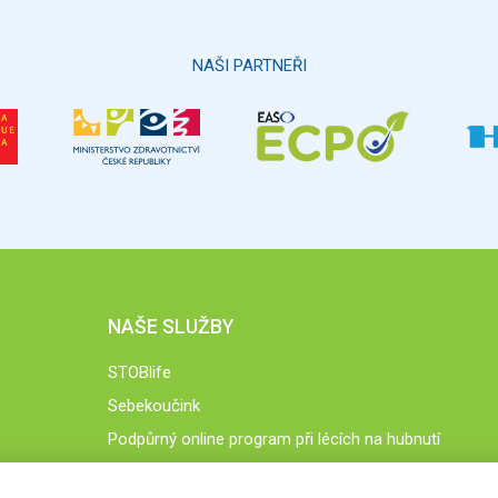
NAŠI PARTNEŘI
NAŠE SLUŽBY
STOBlife
Sebekoučink
Podpůrný online program při lécích na hubnutí
STOB.cz