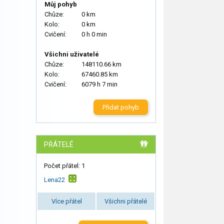
Můj pohyb
Chůze:
0 km
Kolo:
0 km
Cvičení:
0 h 0 min
Všichni uživatelé
Chůze:
148110.66 km
Kolo:
67460.85 km
Cvičení:
6079 h 7 min
Přidat pohyb
PŘÁTELÉ
Počet přátel: 1
Lena22
Více přátel
Všichni přátelé