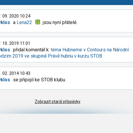
. 09. 2020 10:24
yklos
a
Lena22
jsou nyní přátelé.
. 10. 2019 11:01
yklos
přidal komentář k:
téma Hubneme v Contours na Národní
odzim 2019 ve skupině Právě hubnu v kurzu STOB
. 02. 2014 10:43
yklos
se připojil ke STOB klubu.
Zobrazit starší příspěvky