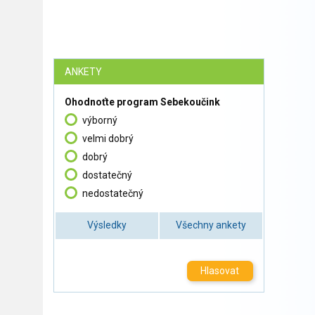
ANKETY
Ohodnoťte program Sebekoučink
výborný
velmi dobrý
dobrý
dostatečný
nedostatečný
Výsledky
Všechny ankety
Hlasovat