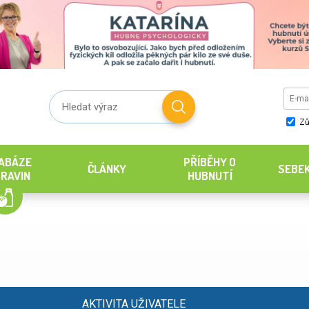
Zů
ABÁZE
PŘÍBĚHY O
ČLÁNKY
SEBE
RAVIN
HUBNUTÍ
AKTIVITA UŽIVATELE