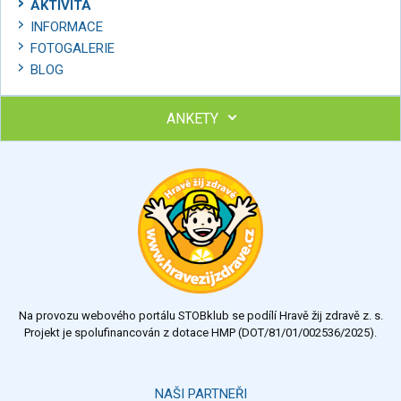
AKTIVITA
INFORMACE
FOTOGALERIE
BLOG
ANKETY
Ohodnoťte program Sebekoučink
výborný
velmi dobrý
dobrý
dostatečný
nedostatečný
Na provozu webového portálu STOBklub se podílí Hravě žij zdravě z. s.
Výsledky
Všechny ankety
Projekt je spolufinancován z dotace HMP (DOT/81/01/002536/2025).
Hlasovat
NAŠI PARTNEŘI