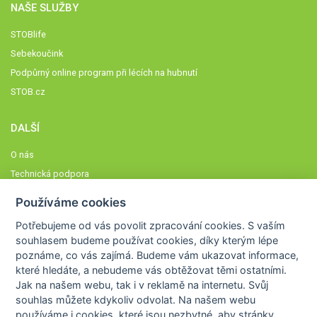
NAŠE SLUŽBY
STOBlife
Sebekoučink
Podpůrný online program při lécích na hubnutí
STOB.cz
DALŠÍ
O nás
Technická podpora
Časté dotazy
Používáme cookies
Normy a zásady fungování STOBklubu
Potřebujeme od vás
povolit zpracování cookies
. S vaším
Členové STOBklubu
souhlasem budeme používat cookies, díky kterým lépe
Zásady nakládání s osobními údaji
poznáme,
co vás zajímá
. Budeme vám ukazovat
informace,
které hledáte
, a nebudeme vás obtěžovat těmi ostatními.
Otestujte se
Jak na našem webu, tak i v reklamě na internetu. Svůj
Spočítejte si
souhlas můžete kdykoliv odvolat. Na našem webu
Výzva 52
používáme i cookies, které jsou nezbytné
, aby stránky