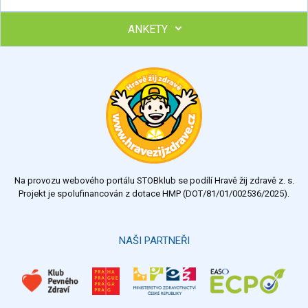
ANKETY
Ohodnoťte program Sebekoučink
výborný
velmi dobrý
dobrý
dostatečný
nedostatečný
Na provozu webového portálu STOBklub se podílí Hravě žij zdravě z. s.
Výsledky
Všechny ankety
Projekt je spolufinancován z dotace HMP (DOT/81/01/002536/2025).
Hlasovat
NAŠI PARTNEŘI