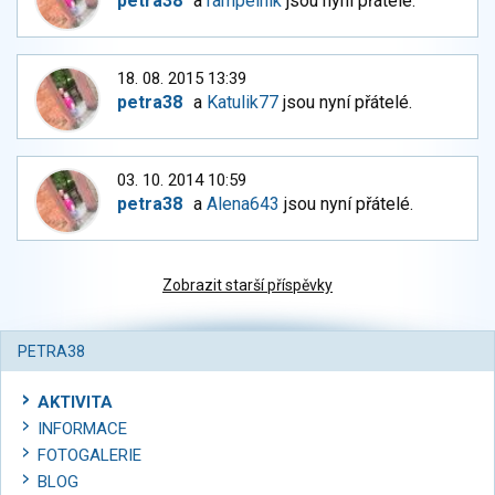
petra38
a
rampelnik
jsou nyní přátelé.
18. 08. 2015 13:39
petra38
a
Katulik77
jsou nyní přátelé.
03. 10. 2014 10:59
petra38
a
Alena643
jsou nyní přátelé.
Zobrazit starší příspěvky
PETRA38
AKTIVITA
INFORMACE
FOTOGALERIE
BLOG