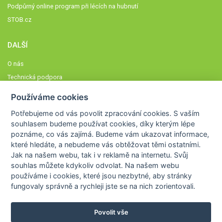
Podpůrný online program při lécích na hubnutí
STOB.cz
DALŠÍ
O nás
Technická podpora
Časté dotazy
Používáme cookies
Normy a zásady fungování STOBklubu
Potřebujeme od vás
povolit zpracování cookies
. S vaším
Členové STOBklubu
souhlasem budeme používat cookies, díky kterým lépe
Zásady nakládání s osobními údaji
poznáme,
co vás zajímá
. Budeme vám ukazovat
informace,
které hledáte
, a nebudeme vás obtěžovat těmi ostatními.
Otestujte se
Jak na našem webu, tak i v reklamě na internetu. Svůj
Spočítejte si
souhlas můžete kdykoliv odvolat. Na našem webu
Výzva 52
používáme i cookies, které jsou nezbytné
, aby stránky
fungovaly správně a rychleji jste se na nich zorientovali.
Povolit vše